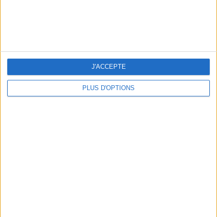
5 ESCAPADES AVEC SPA À MOINS DE 2H DE PARIS
J'ACCEPTE
PLUS D'OPTIONS
NOS ADRESSES CHOUCHOUTES POUR UNE VIRÉE À DEAUVILLE-TROUVILLE