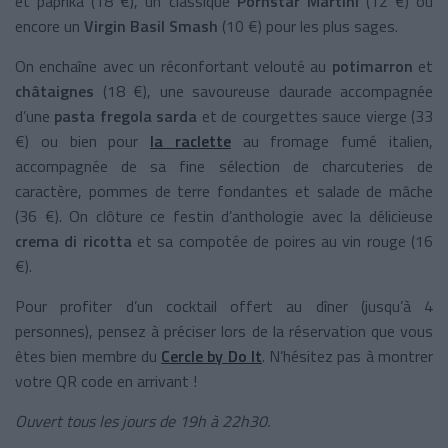
et paprika (18 €), un classique
Pornstar Martini
(12 €) ou
encore un
Virgin Basil Smash
(10 €) pour les plus sages.
On enchaîne avec un réconfortant velouté au
potimarron
et
châtaignes
(18 €), une savoureuse daurade accompagnée
d’une
pasta fregola sarda
et de courgettes sauce vierge (33
€) ou bien pour
la raclette
au fromage fumé italien,
accompagnée de sa fine sélection de charcuteries de
caractère, pommes de terre fondantes et salade de mâche
(36 €). On clôture ce festin d’anthologie avec
la délicieuse
crema di ricotta
et sa compotée de poires au vin rouge (16
€).
Pour profiter d’un cocktail offert au dîner (jusqu’à 4
personnes), pensez à préciser lors de la réservation que vous
êtes bien membre du
Cercle by Do It
. N’hésitez pas à montrer
votre QR code en arrivant !
Ouvert tous les jours de 19h à 22h30.