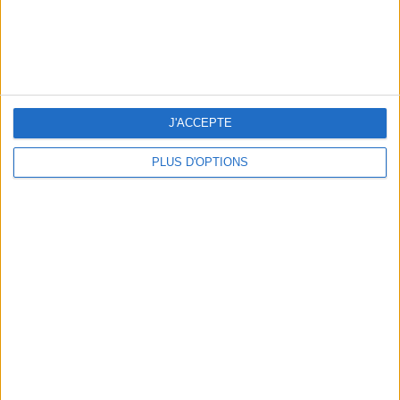
J'ACCEPTE
PLUS D'OPTIONS
5 ESCAPADES AVEC SPA À MOINS DE 2H DE PARIS