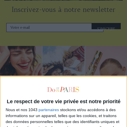
Inscrivez-vous à notre newsletter
S'INSCRIRE
Le respect de votre vie privée est notre priorité
Nous et nos 1043
partenaires
stockons et/ou accédons à des
ADOPT PARFUMS RÉVOLUTIONNE LA PARFUMERIE MADE IN FRANCE À PETIT PRIX
informations sur un appareil, telles que les cookies, et traitons
des données personnelles telles que des identifiants uniques et