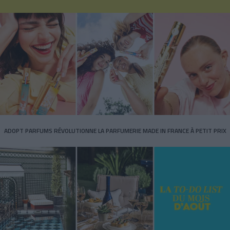
ADOPT PARFUMS RÉVOLUTIONNE LA PARFUMERIE MADE IN FRANCE À PETIT PRIX