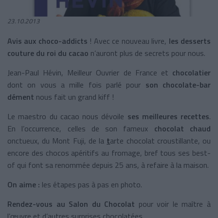
23.10.2013
Avis aux choco-addicts
! Avec ce nouveau livre,
les desserts
couture du roi du cacao
n’auront plus de secrets pour nous.
Jean-Paul Hévin, Meilleur Ouvrier de France et
chocolatier
dont on vous a mille fois parlé pour
son chocolate-bar
dément
nous fait un grand kiff !
Le maestro du cacao nous dévoile
ses meilleures recettes
.
En l’occurrence, celles de son fameux
chocolat chaud
onctueux, du Mont Fuji, de la
t
arte chocolat croustillante, ou
encore des chocos apéritifs au fromage, bref tous ses best-
of qui font sa renommée depuis 25 ans, à refaire à la maison.
On aime :
les étapes pas à pas en photo.
Rendez-vous au Salon du Chocolat
pour voir le maître à
l’œuvre et d’autres surprises chocolatées.