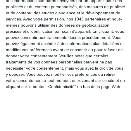
des informations standards envoyées par un appareil pour des
publicités et du contenu personnalisés, des mesures de publicité
et de contenu, des études d'audience et le développement de
services.
Avec votre permission, nos 1043 partenaires et nous-
mêmes pouvons utiliser des données de géolocalisation
précises et d’identification par scan d'appareil. En cliquant, vous
pouvez consentir aux traitements décrits précédemment. Vous
LES MEILLEURS HÔTELS POUR UN WEEK-END SPA ET GASTRONOMIE
pouvez également accéder à des informations plus détaillées et
modifier vos préférences avant de consentir ou pour refuser de
donner votre consentement.
Veuillez noter que certains
traitements de vos données personnelles peuvent ne pas
nécessiter votre consentement, mais vous avez le droit de vous
y opposer. Vous pouvez modifier vos préférences ou retirer
votre consentement à tout moment en revenant sur ce site et en
cliquant sur le bouton "Confidentialité" en bas de la page Web.
5 BONS ROMANS EN FORMAT POCHE À DÉVORER CET ÉTÉ