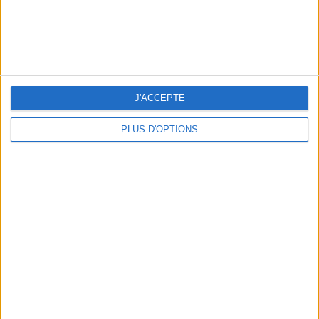
J'ACCEPTE
LES NOUVEAUX Q.G. STREET FOOD QUI FONT SALIVER PARIS
PLUS D'OPTIONS
LE VESTIAIRE PLAGE QUI FAIT RÊVER