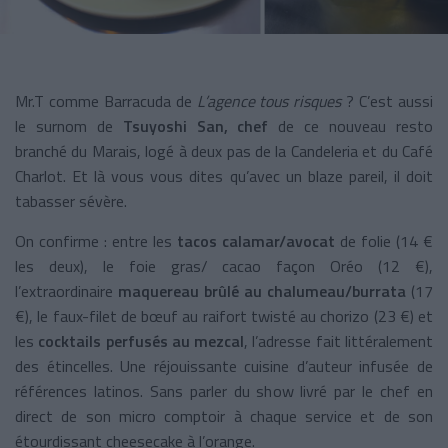
Mr.T comme Barracuda de
L’agence tous risques
? C’est aussi
le surnom de
Tsuyoshi San, chef
de ce nouveau resto
branché du Marais, logé à deux pas de la Candeleria et du Café
Charlot. Et là vous vous dites qu’avec un blaze pareil, il doit
tabasser sévère.
On confirme : entre les
tacos calamar/avocat
de folie (14 €
les deux), le foie gras/ cacao façon Oréo (12 €),
l’extraordinaire
maquereau brûlé au chalumeau/burrata
(17
€), le faux-filet de bœuf au raifort twisté au chorizo (23 €) et
les
cocktails perfusés au mezcal
, l’adresse fait littéralement
des étincelles. Une réjouissante cuisine d’auteur infusée de
références latinos. Sans parler du show livré par le chef en
direct de son micro comptoir à chaque service et de son
étourdissant cheesecake à l’orange.