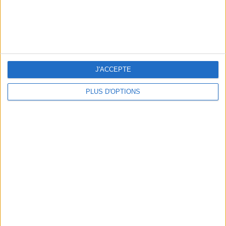
J'ACCEPTE
5 ESCAPADES AVEC SPA À MOINS DE 2H DE PARIS
PLUS D'OPTIONS
NOS ADRESSES CHOUCHOUTES POUR UNE VIRÉE À DEAUVILLE-TROUVILLE