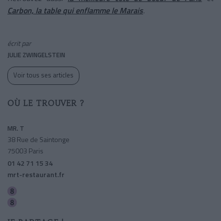
Carbon, la table qui enflamme le Marais
.
écrit par
JULIE ZWINGELSTEIN
Voir tous ses articles
OÙ LE TROUVER ?
MR. T
38 Rue de Saintonge
75003 Paris
01 42 71 15 34
mrt-restaurant.fr
Saint-sebastien-froissart
Filles Du Calvaire