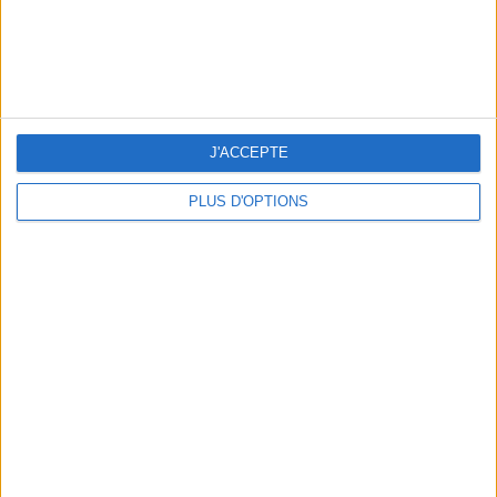
LES MEILLEURES TABLES SUDISTES DE PARIS
J'ACCEPTE
PLUS D'OPTIONS
5 ESCAPADES AVEC SPA À MOINS DE 2H DE PARIS