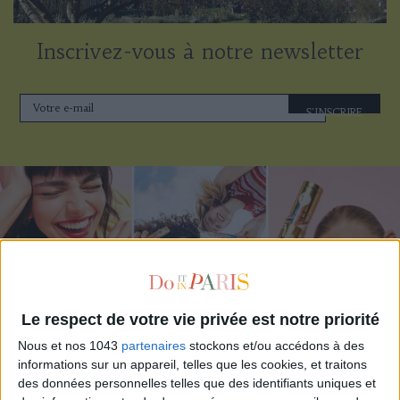
Inscrivez-vous à notre newsletter
S'INSCRIRE
Le respect de votre vie privée est notre priorité
Nous et nos 1043
partenaires
stockons et/ou accédons à des
informations sur un appareil, telles que les cookies, et traitons
ADOPT PARFUMS RÉVOLUTIONNE LA PARFUMERIE MADE IN FRANCE À PETIT PRIX
des données personnelles telles que des identifiants uniques et