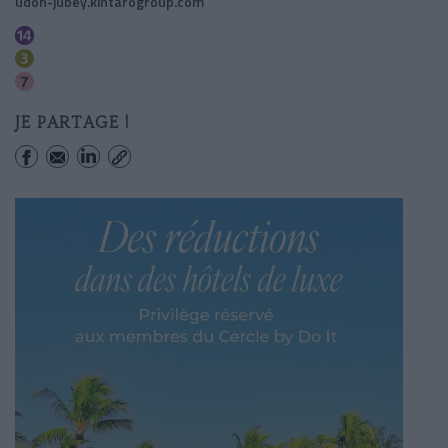
udon-jubey.kintarogroup.com
Pyramides
Quatre Septembre
Pyramides
JE PARTAGE !