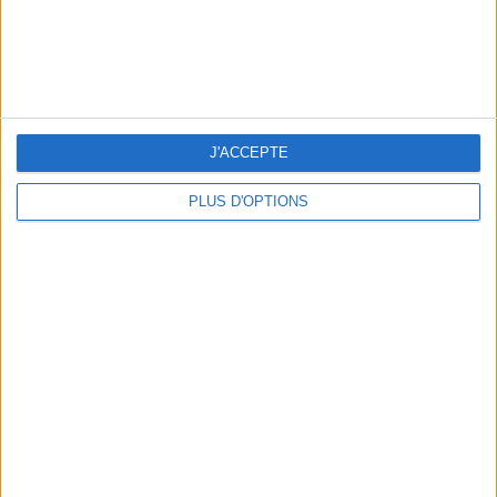
LES MEILLEURES TABLES SUDISTES DE PARIS
J'ACCEPTE
PLUS D'OPTIONS
5 ESCAPADES AVEC SPA À MOINS DE 2H DE PARIS