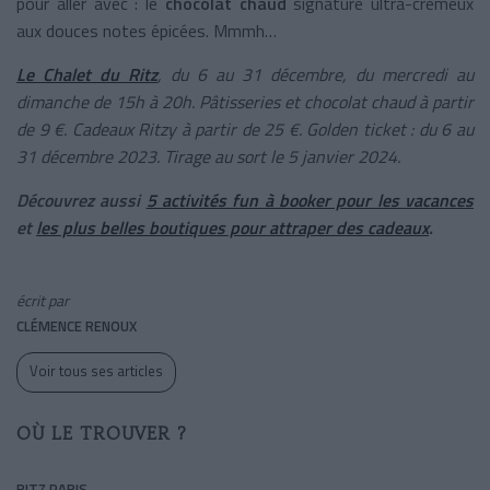
pour aller avec : le
chocolat chaud
signature ultra-crémeux
aux douces notes épicées. Mmmh…
Le Chalet du Ritz
, du 6 au 31 décembre, du mercredi au
dimanche de 15h à 20h. Pâtisseries et chocolat chaud à partir
de 9 €. Cadeaux Ritzy à partir de 25 €. Golden ticket : du 6 au
31 décembre 2023. Tirage au sort le 5 janvier 2024.
Découvrez aussi
5 activités fun à booker pour les vacances
et
les plus belles boutiques pour attraper des cadeaux
.
écrit par
CLÉMENCE RENOUX
Voir tous ses articles
OÙ LE TROUVER ?
RITZ PARIS