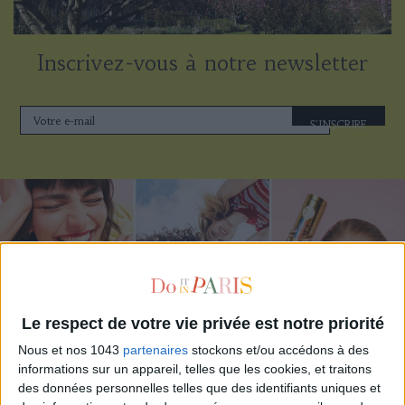
Inscrivez-vous à notre newsletter
S'INSCRIRE
Le respect de votre vie privée est notre priorité
Nous et nos 1043
partenaires
stockons et/ou accédons à des
informations sur un appareil, telles que les cookies, et traitons
ADOPT PARFUMS RÉVOLUTIONNE LA PARFUMERIE MADE IN FRANCE À PETIT PRIX
des données personnelles telles que des identifiants uniques et