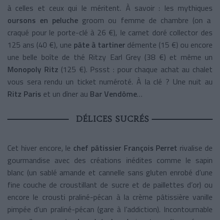
à celles et ceux qui le méritent. À savoir : les mythiques
oursons en peluche
groom ou femme de chambre (on a
craqué pour le porte-clé à 26 €), le carnet doré collector des
125 ans (40 €), une
pâte à tartiner
démente (15 €) ou encore
une belle boîte de thé Ritzy Earl Grey (38 €) et même un
Monopoly Ritz
(125 €). Pssst : pour chaque achat au chalet
vous sera rendu un ticket numéroté. À la clé ? Une nuit au
Ritz Paris
et un dîner au
Bar Vendôme
…
DÉLICES SUCRÉS
Cet hiver encore, le
chef pâtissier François Perret
rivalise de
gourmandise avec des créations inédites comme le sapin
blanc (un sablé amande et cannelle sans gluten enrobé d’une
fine couche de croustillant de sucre et de paillettes d’or) ou
encore le crousti praliné-pécan à la crème pâtissière vanille
pimpée d’un praliné-pécan (gare à l’addiction). Incontournable