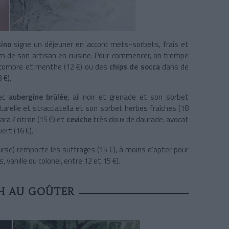
ino
signe un déjeuner en accord mets-sorbets, frais et
 nom de son artisan en cuisine. Pour commencer, on trempe
oncombre et menthe (12 €) ou des
chips de socca
dans de
 €).
vec
aubergine brûlée
, ail noir et grenade et son sorbet
relle et stracciatella et son sorbet herbes fraîches (18
ara / citron (15 €) et
ceviche
très doux de daurade, avocat
ert (16 €).
ourse) remporte les suffrages (15 €), à moins d’opter pour
vanille ou colonel, entre 12 et 15 €).
H AU GOÛTER