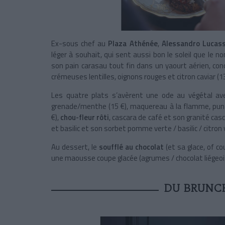
Ex-sous chef au
Plaza Athénée
,
Alessandro Lucass
léger à souhait, qui sent aussi bon le soleil que le
son pain carasau tout fin dans un yaourt aérien, c
crémeuses lentilles, oignons rouges et citron caviar (13
Les quatre plats s’avèrent une ode au végétal a
grenade/menthe (15 €), maquereau à la flamme, punta
€),
chou-fleur rôti
, cascara de café et son granité casc
et basilic et son sorbet pomme verte / basilic / citron v
Au dessert, le
soufflé au chocolat
(et sa glace, of c
une maousse coupe glacée (agrumes / chocolat liégeois, 
DU BRUNC