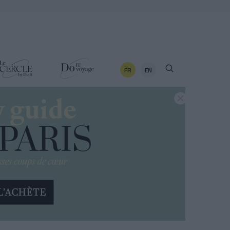
FR
EN