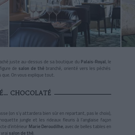
 Caché juste au-dessus de sa boutique du
Palais-Royal
, le
figure de
salon de thé
branché, orienté vers les péchés
s que. On vous explique tout.
HÉ… CHOCOLATÉ
sse (on s’y attardera bien sûr en repartant, pas le choix),
oquette jungle et les rideaux fleuris à l’anglaise façon
ecte d’intérieur
Marie Deroudilhe
, avec de belles tables en
 vrai
salon de thé
.