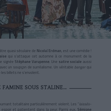
éâtre quasi séculaire de
Nicolaï Erdman
, est une comédie !
aise
qui s’attaque cet automne à ce monument de la
e signée
Stéphane Varupenne
. Une
satire sociale
aussi
e avec un soupçon de surréalisme. Un véritable
banger
qui
 les billets ne s’envolent.
E FAMINE SOUS STALINE…
urnant totalitaire particulièrement violent. Les “
laissés-
t espoir et patientent dans la peur. Parmi eux,
Sémione