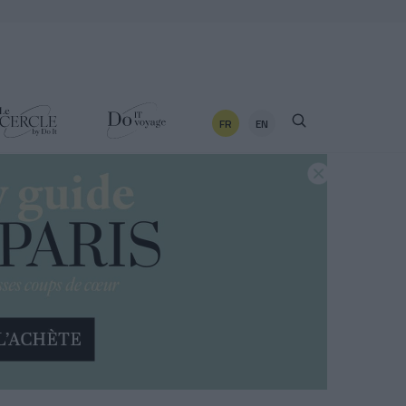
FR
EN