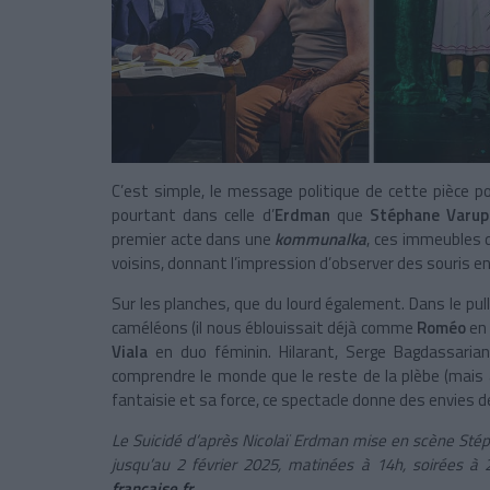
C’est simple, le message politique de cette pièce p
pourtant dans celle d’
Erdman
que
Stéphane Varup
premier acte dans une
kommunalka
, ces immeubles d
voisins, donnant l’impression d’observer des souris en
Sur les planches, que du lourd également. Dans le pu
caméléons (il nous éblouissait déjà comme
Roméo
en
Viala
en duo féminin. Hilarant, Serge Bagdassarian
comprendre le monde que le reste de la plèbe (mais a-
fantaisie et sa force, ce spectacle donne des envies de
Le Suicidé d’après Nicolaï Erdman mise en scène Sté
jusqu’au 2 février 2025, matinées à 14h, soirées à 
francaise.fr
.