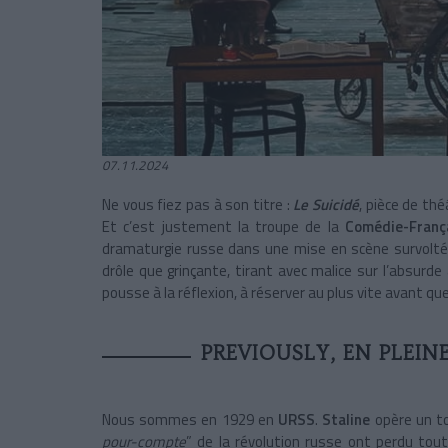
07.11.2024
Ne vous fiez pas à son titre :
Le Suicidé
, pièce de th
Et c’est justement la troupe de la
Comédie-Franç
dramaturgie russe dans une mise en scène survolté
drôle que grinçante, tirant avec malice sur l’absurd
pousse à la réflexion, à réserver au plus vite avant que
PREVIOUSLY, EN PLEIN
Nous sommes en 1929 en
URSS
.
Staline
opère un to
pour-compte
” de la révolution russe ont perdu tou