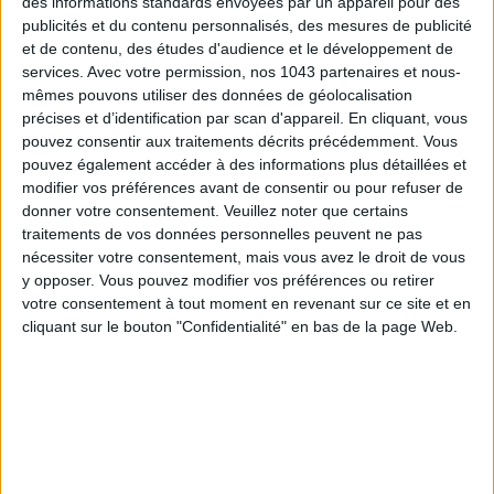
des informations standards envoyées par un appareil pour des
SPF 50 SUNSCREENS YOU'LL ACTUALLY WANT TO SLATHER ON
publicités et du contenu personnalisés, des mesures de publicité
et de contenu, des études d'audience et le développement de
services.
Avec votre permission, nos 1043 partenaires et nous-
mêmes pouvons utiliser des données de géolocalisation
précises et d’identification par scan d'appareil. En cliquant, vous
pouvez consentir aux traitements décrits précédemment. Vous
pouvez également accéder à des informations plus détaillées et
modifier vos préférences avant de consentir ou pour refuser de
donner votre consentement.
Veuillez noter que certains
traitements de vos données personnelles peuvent ne pas
nécessiter votre consentement, mais vous avez le droit de vous
y opposer. Vous pouvez modifier vos préférences ou retirer
THE BEST HOTELS FOR A SPA AND GASTRONOMY WEEKEND
votre consentement à tout moment en revenant sur ce site et en
cliquant sur le bouton "Confidentialité" en bas de la page Web.