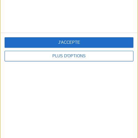
THE HOTTEST NEW STREET FOOD SPOTS IN PARIS
J'ACCEPTE
PLUS D'OPTIONS
BEACHWEAR ESSENTIALS FOR THE ULTIMATE SUMMER WARDROBE