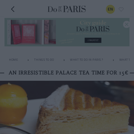
EN
HOME
THINGS TO DO
WHAT TO DO IN PARIS ?
WHAT TO 
AN IRRESISTIBLE PALACE TEA TIME FOR 15€