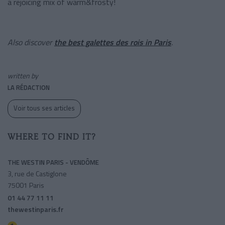
a rejoicing mix of warm&frosty!
Also discover
the best galettes des rois in Paris
.
written by
LA RÉDACTION
Voir tous ses articles
WHERE TO FIND IT?
THE WESTIN PARIS - VENDÔME
3, rue de Castiglone
75001 Paris
01 44 77 11 11
thewestinparis.fr