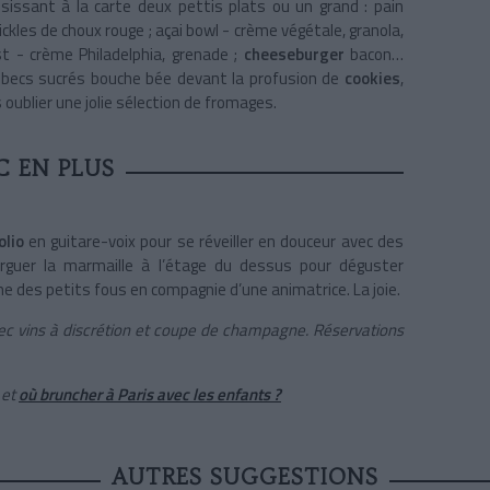
isissant à la carte deux pettis plats ou un grand : pain
ickles de choux rouge ; açai bowl - crème végétale, granola,
t - crème Philadelphia, grenade ;
cheeseburger
bacon…
es becs sucrés bouche bée devant la profusion de
cookies
,
s oublier une jolie sélection de fromages.
C EN PLUS
olio
en guitare-voix pour se réveiller en douceur avec des
arguer la marmaille à l’étage du dessus pour déguster
 des petits fous en compagnie d’une animatrice. La joie.
ec vins à discrétion et coupe de champagne. Réservations
et
où bruncher à Paris avec les enfants ?
AUTRES SUGGESTIONS