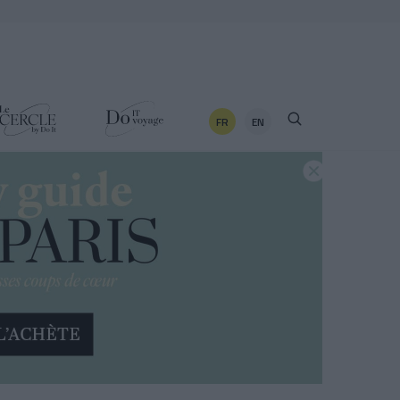
FR
EN