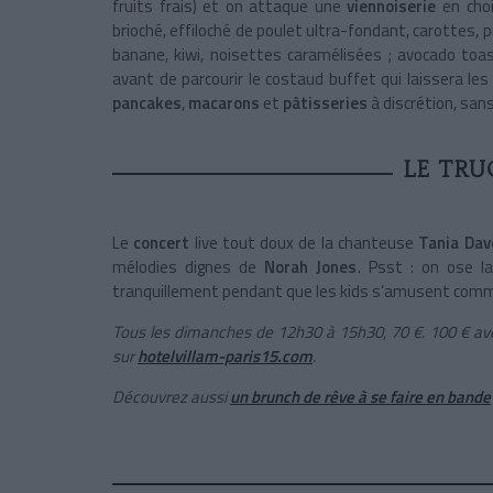
fruits frais) et on attaque une
viennoiserie
en cho
brioché, effiloché de poulet ultra-fondant, carottes, p
banane, kiwi, noisettes caramélisées ; avocado toas
avant de parcourir le costaud buffet qui laissera l
pancakes
,
macarons
et
pâtisseries
à discrétion, san
LE TRU
Le
concert
live tout doux de la chanteuse
Tania Dav
mélodies dignes de
Norah Jones
. Psst : on ose l
tranquillement pendant que les kids s’amusent comme
Tous les dimanches de 12h30 à 15h30, 70 €. 100 € av
sur
hotelvillam-paris15.com
.
Découvrez aussi
un brunch de rêve à se faire en bande