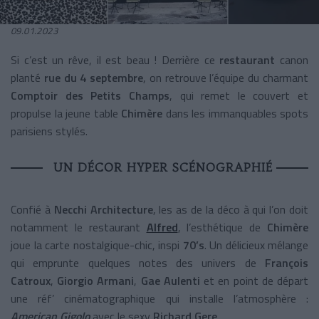
09.01.2023
Si c’est un rêve, il est beau ! Derrière ce
restaurant
canon
planté
rue du 4 septembre
, on retrouve l’équipe du charmant
Comptoir des Petits Champs
, qui remet le couvert et
propulse la jeune table
Chimère
dans les immanquables spots
parisiens stylés.
UN DÉCOR HYPER SCÉNOGRAPHIÉ
Confié à
Necchi Architecture
, les as de la déco à qui l’on doit
notamment le restaurant
Alfred
, l’esthétique de
Chimère
joue la carte nostalgique-chic, inspi
70’s
. Un délicieux mélange
qui emprunte quelques notes des univers de
François
Catroux
,
Giorgio Armani
,
Gae Aulenti
et en point de départ
une réf’ cinématographique qui installe l’atmosphère :
American Gigolo
avec le sexy
Richard Gere
.