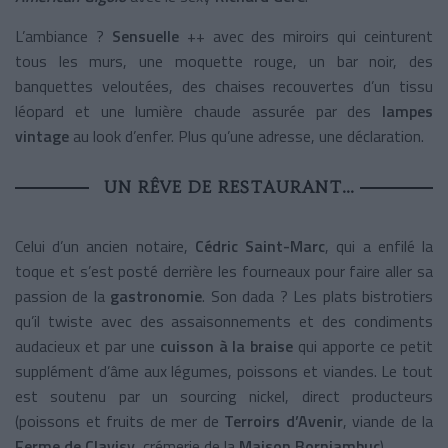
L’ambiance ?
Sensuelle
++ avec des miroirs qui ceinturent
tous les murs, une moquette rouge, un bar noir, des
banquettes veloutées, des chaises recouvertes d’un tissu
léopard et une lumière chaude assurée par des
lampes
vintage
au look d’enfer. Plus qu’une adresse, une déclaration.
UN RÊVE DE RESTAURANT…
Celui d’un ancien notaire,
Cédric Saint-Marc
, qui a enfilé la
toque et s’est posté derrière les fourneaux pour faire aller sa
passion de la
gastronomie
. Son dada ? Les plats bistrotiers
qu’il twiste avec des assaisonnements et des condiments
audacieux et par une
cuisson à la braise
qui apporte ce petit
supplément d’âme aux légumes, poissons et viandes. Le tout
est soutenu par un sourcing nickel, direct producteurs
(poissons et fruits de mer de
Terroirs d’Avenir
, viande de la
Ferme de Clavisy
, crémerie de la
Maison Borniambuc
).