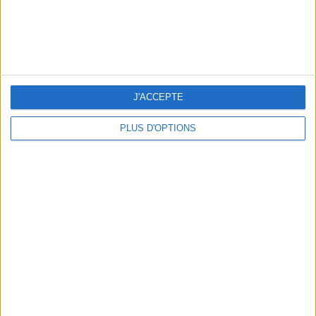
CONNAISSEZ-VOUS LE AIRBNB DE LA PISCINE AUTOUR DE PARIS ?
J'ACCEPTE
PLUS D'OPTIONS
LES MEILLEURES TABLES SUDISTES DE PARIS