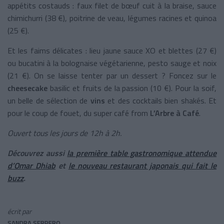
appétits costauds : faux filet de bœuf cuit à la braise, sauce
chimichurri (38 €), poitrine de veau, légumes racines et quinoa
(25 €).
Et les faims délicates : lieu jaune sauce XO et blettes (27 €)
ou bucatini à la bolognaise végétarienne, pesto sauge et noix
(21 €). On se laisse tenter par un dessert ? Foncez sur le
cheesecake
basilic et fruits de la passion (10 €). Pour la soif,
un belle de sélection de
vins
et des cocktails bien shakés. Et
pour le coup de fouet, du super café from
L’Arbre à Café
.
Ouvert tous les jours de 12h à 2h.
Découvrez aussi
la première table gastronomique attendue
d’Omar Dhiab
et
le nouveau restaurant japonais qui fait le
buzz
.
écrit par
SANDRA SERPERO