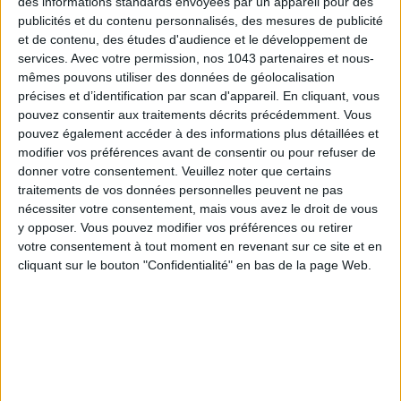
des informations standards envoyées par un appareil pour des
publicités et du contenu personnalisés, des mesures de publicité
LES SPF 50 QUI DONNENT ENVIE DE SE TARTINER
et de contenu, des études d'audience et le développement de
services.
Avec votre permission, nos 1043 partenaires et nous-
mêmes pouvons utiliser des données de géolocalisation
précises et d’identification par scan d'appareil. En cliquant, vous
pouvez consentir aux traitements décrits précédemment. Vous
pouvez également accéder à des informations plus détaillées et
modifier vos préférences avant de consentir ou pour refuser de
donner votre consentement.
Veuillez noter que certains
Inscrivez-vous à notre newsletter
traitements de vos données personnelles peuvent ne pas
nécessiter votre consentement, mais vous avez le droit de vous
y opposer. Vous pouvez modifier vos préférences ou retirer
votre consentement à tout moment en revenant sur ce site et en
S'INSCRIRE
cliquant sur le bouton "Confidentialité" en bas de la page Web.