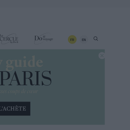
FR
EN