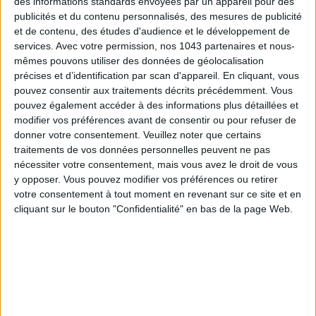
des informations standards envoyées par un appareil pour des
publicités et du contenu personnalisés, des mesures de publicité
et de contenu, des études d'audience et le développement de
services.
Avec votre permission, nos 1043 partenaires et nous-
ADOPT PARFUMS RÉVOLUTIONNE LA PARFUMERIE MADE IN FRANCE À PETIT PRIX
mêmes pouvons utiliser des données de géolocalisation
précises et d’identification par scan d'appareil. En cliquant, vous
pouvez consentir aux traitements décrits précédemment. Vous
pouvez également accéder à des informations plus détaillées et
modifier vos préférences avant de consentir ou pour refuser de
donner votre consentement.
Veuillez noter que certains
traitements de vos données personnelles peuvent ne pas
nécessiter votre consentement, mais vous avez le droit de vous
y opposer. Vous pouvez modifier vos préférences ou retirer
votre consentement à tout moment en revenant sur ce site et en
cliquant sur le bouton "Confidentialité" en bas de la page Web.
TOUT CE QUE VOUS DEVEZ FAIRE À PARIS EN AOÛT