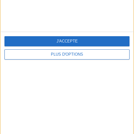
LES MEILLEURES TABLES SUDISTES DE PARIS
J'ACCEPTE
PLUS D'OPTIONS
5 ESCAPADES AVEC SPA À MOINS DE 2H DE PARIS