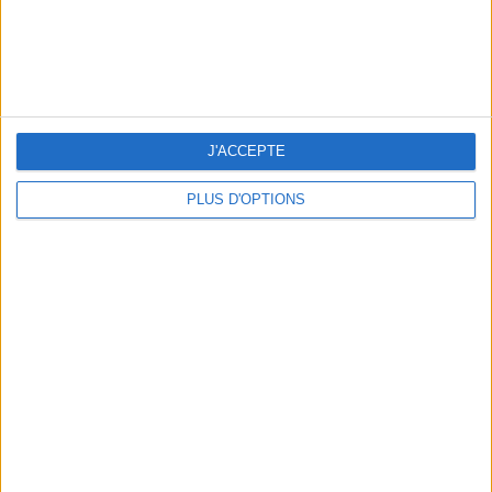
LES NOUVEAUX Q.G. STREET FOOD QUI FONT SALIVER PARIS
J'ACCEPTE
PLUS D'OPTIONS
LE VESTIAIRE PLAGE QUI FAIT RÊVER