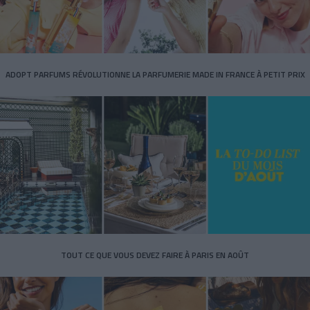
ADOPT PARFUMS RÉVOLUTIONNE LA PARFUMERIE MADE IN FRANCE À PETIT PRIX
TOUT CE QUE VOUS DEVEZ FAIRE À PARIS EN AOÛT