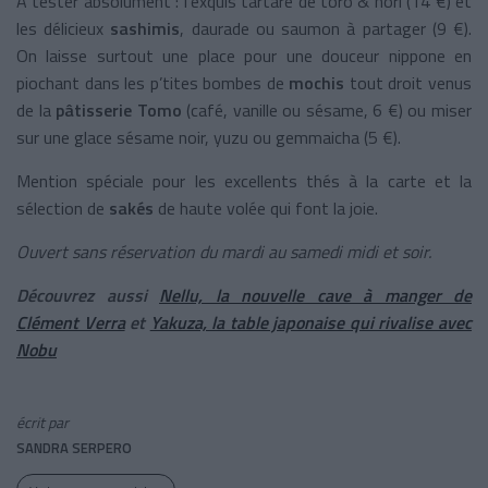
À tester absolument : l’exquis tartare de toro & nori (14 €) et
les délicieux
sashimis
, daurade ou saumon à partager (9 €).
On laisse surtout une place pour une douceur nippone en
piochant dans les p’tites bombes de
mochis
tout droit venus
de la
pâtisserie Tomo
(café, vanille ou sésame, 6 €) ou miser
sur une glace sésame noir, yuzu ou gemmaicha (5 €).
Mention spéciale pour les excellents thés à la carte et la
sélection de
sakés
de haute volée qui font la joie.
Ouvert sans réservation du mardi au samedi midi et soir.
Découvrez aussi
Nellu, la nouvelle cave à manger de
Clément Verra
et
Yakuza, la table japonaise qui rivalise avec
Nobu
écrit par
SANDRA SERPERO