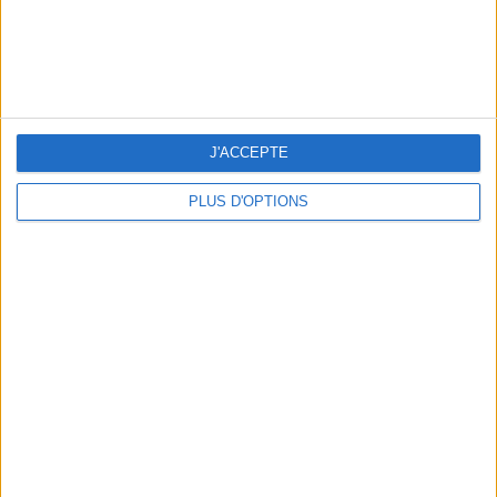
LES CADEAUX DÉLICIEUSEMENT SNOBS À RAPPORTER DE PARIS
J'ACCEPTE
PLUS D'OPTIONS
LES MEILLEURS APÉROS LES PIEDS DANS L’EAU