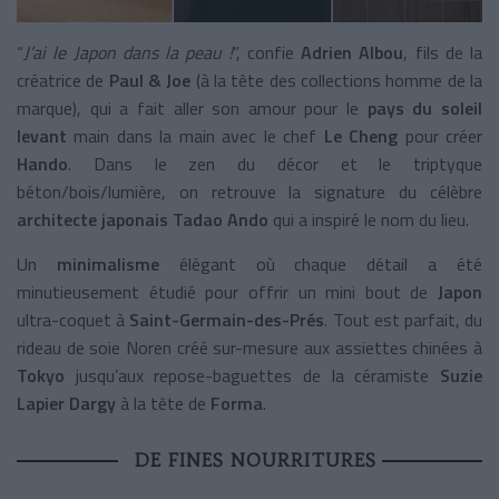
“
J’ai le Japon dans la peau !
”, confie
Adrien Albou
, fils de la
créatrice de
Paul & Joe
(à la tête des collections homme de la
marque), qui a fait aller son amour pour le
pays du soleil
levant
main dans la main avec le chef
Le Cheng
pour créer
Hando
. Dans le zen du décor et le triptyque
béton/bois/lumière, on retrouve la signature du célèbre
architecte japonais
Tadao Ando
qui a inspiré le nom du lieu.
Un
minimalisme
élégant où chaque détail a été
minutieusement étudié pour offrir un mini bout de
Japon
ultra-coquet à
Saint-Germain-des-Prés
. Tout est parfait, du
rideau de soie Noren créé sur-mesure aux assiettes chinées à
Tokyo
jusqu’aux repose-baguettes de la céramiste
Suzie
Lapier Dargy
à la tête de
Forma
.
DE FINES NOURRITURES