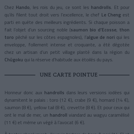
Chez
Hando
, les rois du jeu, ce sont les
handrolls
. Et pour
qu’ils filent tout droit vers l’excellence, le chef
Le Cheng
est
parti en quête des meilleurs ingrédients. Si chaque poisson a
fait l’objet d’un sourcing noble (
saumon bio d’Ecosse
,
thon
toro
pêché sur les côtes espagnoles), l’
algue de nori
qui les
enveloppe, follement intense et croquante, a été dégotée
chez un artisan d’un petit village planté dans la région du
Chūgoku
qui la réserve d’habitude aux étoilés du pays.
UNE CARTE POINTUE
Honneur donc aux
handrolls
dans leurs versions iodées qui
dynamitent le palais : toro (12 €), crabe (9 €), homard (14 €),
saumon (8 €), yellow tail (8 €), crevette (8 €). Et pour ceux qui
ont le mal de mer, un
handroll
viandard au wagyu caramélisé
(11 €) et même un végé à l’avocat (6 €).