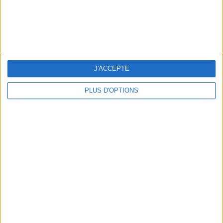
J'ACCEPTE
PLUS D'OPTIONS
5 ESCAPADES AVEC SPA À MOINS DE 2H DE PARIS