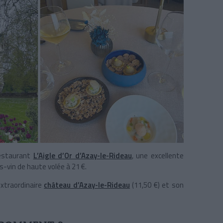
restaurant
L’Aigle d’Or d’Azay-le-Rideau
, une excellente
s-vin de haute volée à 21 €.
extraordinaire
château d’Azay-le-Rideau
(11,50 €) et son