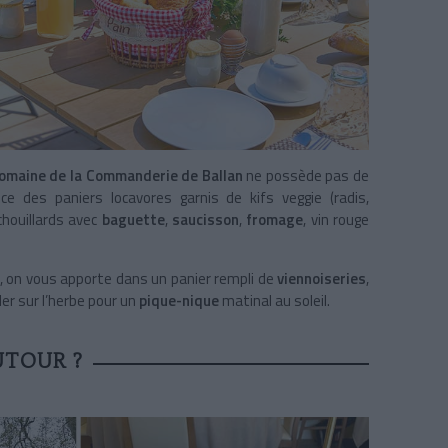
omaine de la Commanderie de Ballan
ne possède pas de
e des paniers locavores garnis de kifs veggie (radis,
chouillards avec
baguette
,
saucisson
,
fromage
, vin rouge
tée, on vous apporte dans un panier rempli de
viennoiseries
,
ler sur l’herbe pour un
pique-nique
matinal au soleil.
UTOUR ?