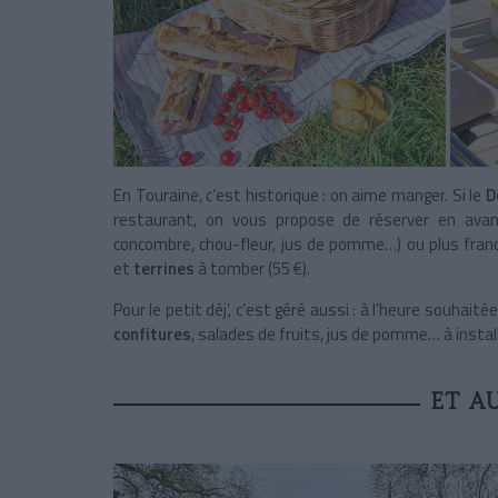
En Touraine, c’est historique : on aime manger. Si le
D
restaurant, on vous propose de réserver en avanc
concombre, chou-fleur, jus de pomme…) ou plus fran
et
terrines
à tomber (55 €).
Pour le petit déj’, c’est géré aussi : à l’heure souhai
confitures
, salades de fruits, jus de pomme… à instal
ET A