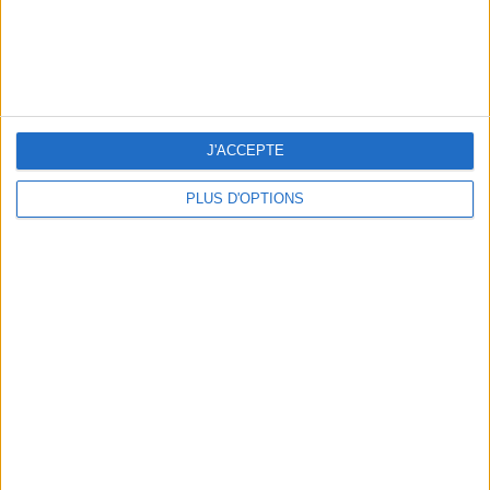
5 ESCAPADES AVEC SPA À MOINS DE 2H DE PARIS
J'ACCEPTE
PLUS D'OPTIONS
NOS ADRESSES CHOUCHOUTES POUR UNE VIRÉE À DEAUVILLE-TROUVILLE