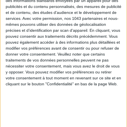
des informations standards envoyées par un appareil pour des
publicités et du contenu personnalisés, des mesures de publicité
TOUT CE QUE VOUS DEVEZ FAIRE À PARIS EN AOÛT
et de contenu, des études d'audience et le développement de
services.
Avec votre permission, nos 1043 partenaires et nous-
mêmes pouvons utiliser des données de géolocalisation
précises et d’identification par scan d'appareil. En cliquant, vous
pouvez consentir aux traitements décrits précédemment. Vous
pouvez également accéder à des informations plus détaillées et
modifier vos préférences avant de consentir ou pour refuser de
donner votre consentement.
Veuillez noter que certains
traitements de vos données personnelles peuvent ne pas
nécessiter votre consentement, mais vous avez le droit de vous
y opposer. Vous pouvez modifier vos préférences ou retirer
votre consentement à tout moment en revenant sur ce site et en
LES SPF 50 QUI DONNENT ENVIE DE SE TARTINER
cliquant sur le bouton "Confidentialité" en bas de la page Web.