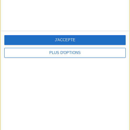
5 ESCAPADES AVEC SPA À MOINS DE 2H DE PARIS
J'ACCEPTE
PLUS D'OPTIONS
NOS ADRESSES CHOUCHOUTES POUR UNE VIRÉE À DEAUVILLE-TROUVILLE