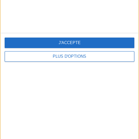
LES MEILLEURES TABLES SUDISTES DE PARIS
J'ACCEPTE
PLUS D'OPTIONS
5 ESCAPADES AVEC SPA À MOINS DE 2H DE PARIS