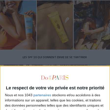
LES SPF 50 QUI DONNENT ENVIE DE SE TARTINER
Le respect de votre vie privée est notre priorité
Nous et nos 1043
partenaires
stockons et/ou accédons à des
informations sur un appareil, telles que les cookies, et traitons
Inscrivez-vous à notre newsletter
des données personnelles telles que des identifiants uniques et