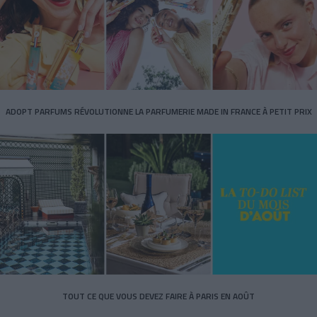
ADOPT PARFUMS RÉVOLUTIONNE LA PARFUMERIE MADE IN FRANCE À PETIT PRIX
TOUT CE QUE VOUS DEVEZ FAIRE À PARIS EN AOÛT