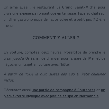
On aime aussi : le restaurant
Le Grand Saint-Michel
pour
vivre une expérience romantique en terrasse. Face au château,
un dîner gastronomique de haute volée et à petit prix (42 € le
menu).
COMMENT Y ALLER ?
En
voiture
, comptez deux heures. Possibilité de prendre le
train jusqu’à
Orléans
, de changer pour la gare de
Mer
et de
négocier un trajet en voiture avec l’hôtel.
À partir de 150€ la nuit, suites dès 190 €. Petit déjeuner
inclus.
Découvrez aussi
une partie de campagne à Courances
et
un
pied-à-terre idyllique avec piscine et spa en Normandie
.