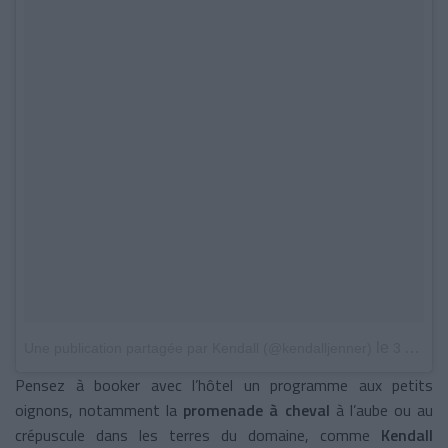
le
Une publication partagée par Kendall (@kendalljenner)
3 Avril 2018 à 9 :48 PDT
Pensez à booker avec l’hôtel un programme aux petits
oignons, notamment la
promenade à cheval
à l’aube ou au
crépuscule dans les terres du domaine, comme
Kendall