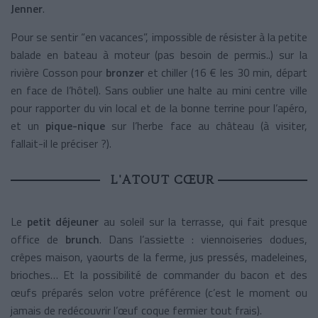
Jenner
.
Pour se sentir “en vacances”, impossible de résister à la petite
balade en bateau à moteur (pas besoin de permis..) sur la
rivière Cosson pour
bronzer
et chiller (16 € les 30 min, départ
en face de l’hôtel). Sans oublier une halte au mini centre ville
pour rapporter du vin local et de la bonne terrine pour l’apéro,
et un
pique-nique
sur l’herbe face au château (à visiter,
fallait-il le préciser ?).
L'ATOUT CŒUR
Le
petit déjeuner
au soleil sur la terrasse, qui fait presque
office de
brunch
. Dans l’assiette : viennoiseries dodues,
crêpes maison, yaourts de la ferme, jus pressés, madeleines,
brioches… Et la possibilité de commander du bacon et des
œufs préparés selon votre préférence (c’est le moment ou
jamais de redécouvrir l’œuf coque fermier tout frais).