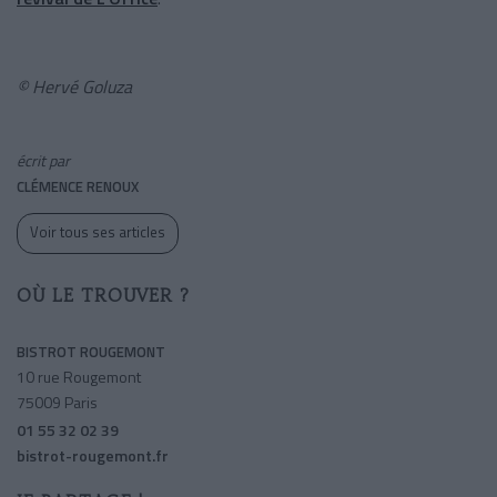
© Hervé Goluza
écrit par
CLÉMENCE RENOUX
Voir tous ses articles
OÙ LE TROUVER ?
BISTROT ROUGEMONT
10 rue Rougemont
75009 Paris
01 55 32 02 39
bistrot-rougemont.fr