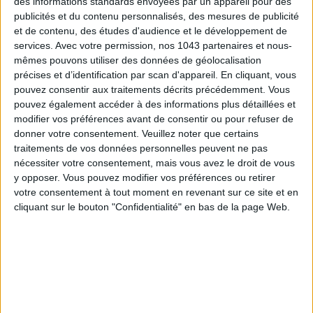
des informations standards envoyées par un appareil pour des
S'INSCRIRE
publicités et du contenu personnalisés, des mesures de publicité
et de contenu, des études d'audience et le développement de
services.
Avec votre permission, nos 1043 partenaires et nous-
mêmes pouvons utiliser des données de géolocalisation
précises et d’identification par scan d'appareil. En cliquant, vous
pouvez consentir aux traitements décrits précédemment. Vous
pouvez également accéder à des informations plus détaillées et
modifier vos préférences avant de consentir ou pour refuser de
donner votre consentement.
Veuillez noter que certains
traitements de vos données personnelles peuvent ne pas
nécessiter votre consentement, mais vous avez le droit de vous
y opposer. Vous pouvez modifier vos préférences ou retirer
votre consentement à tout moment en revenant sur ce site et en
ADOPT PARFUMS RÉVOLUTIONNE LA PARFUMERIE MADE IN FRANCE À PETIT PRIX
cliquant sur le bouton "Confidentialité" en bas de la page Web.