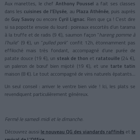
Aux manettes, le chef
Anthony Poussel
a fait ses classes
dans les
cuisines de l’Elysée
, au
Plaza Athénée
, puis auprès
de
Guy Savoy
ou encore
Cyril Lignac
. Rien que ça ! C’est dire
si sa popotte envoie du lourd : poireaux escortés d’un tarama
à la truffe et de radis (9 €), saumon façon “
hareng pomme à
l’huile
” (9 €), un “
pulled pork
” confit 12h, étonnamment pas
effiloché mais très fondant, accompagné d’une purée de
patate douce (19 €), un
steak de thon
et
ratatouille
(24 €),
un paleron de bœuf bien mijoté (19 €), et une
tarte tatin
maison (8 €). Le tout accompagné de vins naturels épatants…
Un seul conseil : arriver le ventre bien vide ! Ici, les plats se
revendiquent particulièrement généreux.
Fermé le samedi midi et le dimanche.
Découvrez aussi
le nouveau QG des viandards raffinés
et
le
revival de L’Office
.