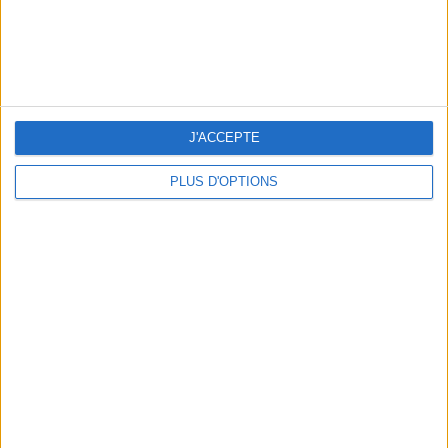
LES MEILLEURS APÉROS LES PIEDS DANS L’EAU
J'ACCEPTE
PLUS D'OPTIONS
LES MEILLEURES TABLES SUDISTES DE PARIS