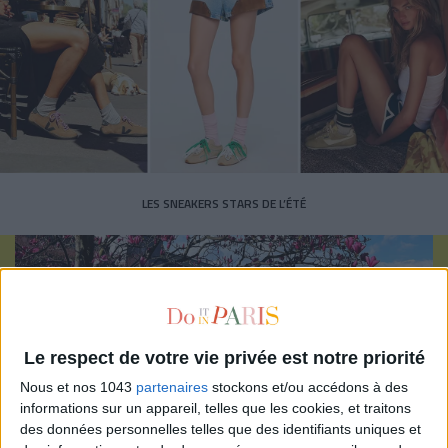
LES SNEAKERS STARS DE L’ÉTÉ
Le respect de votre vie privée est notre priorité
Inscrivez-vous à notre newsletter
Nous et nos 1043
partenaires
stockons et/ou accédons à des
informations sur un appareil, telles que les cookies, et traitons
des données personnelles telles que des identifiants uniques et