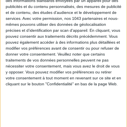
des informations standards envoyées par un appareil pour des
publicités et du contenu personnalisés, des mesures de publicité
et de contenu, des études d'audience et le développement de
services.
Avec votre permission, nos 1043 partenaires et nous-
Inscrivez-vous à notre newsletter
mêmes pouvons utiliser des données de géolocalisation
précises et d’identification par scan d'appareil. En cliquant, vous
pouvez consentir aux traitements décrits précédemment. Vous
S'INSCRIRE
pouvez également accéder à des informations plus détaillées et
modifier vos préférences avant de consentir ou pour refuser de
donner votre consentement.
Veuillez noter que certains
traitements de vos données personnelles peuvent ne pas
nécessiter votre consentement, mais vous avez le droit de vous
y opposer. Vous pouvez modifier vos préférences ou retirer
votre consentement à tout moment en revenant sur ce site et en
cliquant sur le bouton "Confidentialité" en bas de la page Web.
ADOPT PARFUMS RÉVOLUTIONNE LA PARFUMERIE MADE IN FRANCE À PETIT PRIX