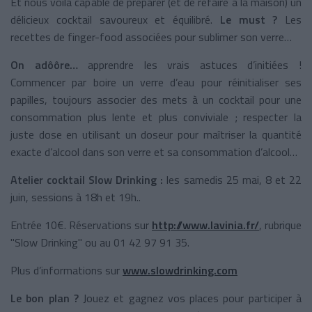
Et nous voilà capable de préparer (et de refaire à la maison) un
délicieux cocktail savoureux et équilibré.
Le must ?
Les
recettes de finger-food associées pour sublimer son verre…
On adôôre…
apprendre les vrais astuces d’initiées !
Commencer par boire un verre d’eau pour réinitialiser ses
papilles, toujours associer des mets à un cocktail pour une
consommation plus lente et plus conviviale ; respecter la
juste dose en utilisant un doseur pour maîtriser la quantité
exacte d’alcool dans son verre et sa consommation d’alcool…
Atelier cocktail Slow Drinking :
les samedis 25 mai, 8 et 22
juin, sessions à 18h et 19h..
Entrée 10€. Réservations sur
http://www.lavinia.fr/
, rubrique
"Slow Drinking" ou au 01 42 97 91 35.
Plus d’informations sur
www.slowdrinking.com
Le bon plan ?
Jouez et gagnez vos places pour participer à