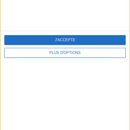
J'ACCEPTE
PLUS D'OPTIONS
LES MEILLEURS APÉROS LES PIEDS DANS L’EAU