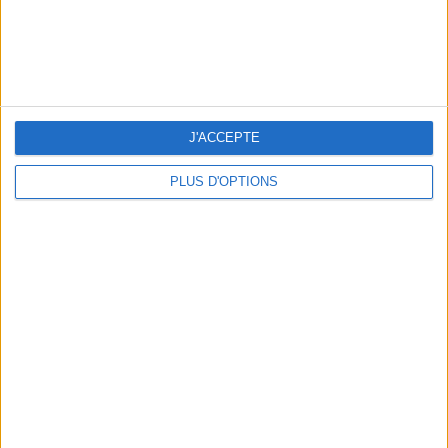
LES CADEAUX DÉLICIEUSEMENT SNOBS À RAPPORTER DE PARIS
J'ACCEPTE
PLUS D'OPTIONS
LES MEILLEURS APÉROS LES PIEDS DANS L’EAU