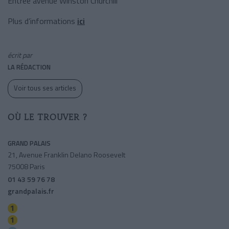
Entrée avenue Winston Churchill
Plus d’informations
ici
écrit par
LA RÉDACTION
Voir tous ses articles
OÙ LE TROUVER ?
GRAND PALAIS
21, Avenue Franklin Delano Roosevelt
75008 Paris
01 43 59 76 78
grandpalais.fr
Franklin-roosevelt
Champs-elysees-clemenceau