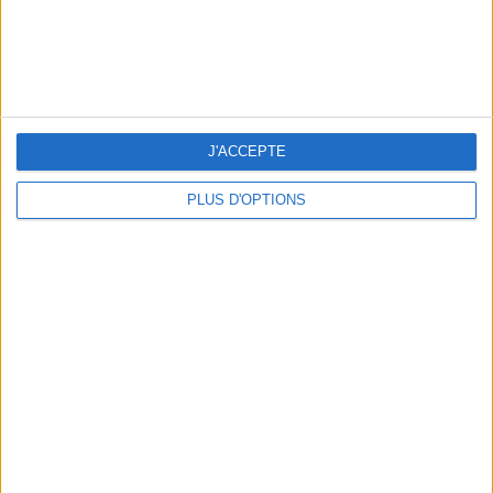
NOS ADRESSES CHOUCHOUTES POUR UNE VIRÉE À DEAUVILLE-TROUVILLE
J'ACCEPTE
PLUS D'OPTIONS
LES NOUVEAUX Q.G. STREET FOOD QUI FONT SALIVER PARIS