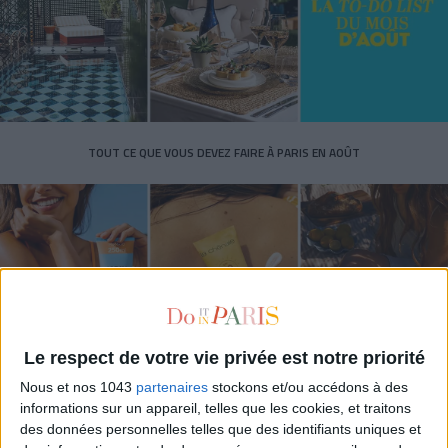
TOUT CE QUE VOUS DEVEZ FAIRE À PARIS EN AOÛT
Le respect de votre vie privée est notre priorité
Nous et nos 1043
partenaires
stockons et/ou accédons à des
informations sur un appareil, telles que les cookies, et traitons
LES SPF 50 QUI DONNENT ENVIE DE SE TARTINER
des données personnelles telles que des identifiants uniques et