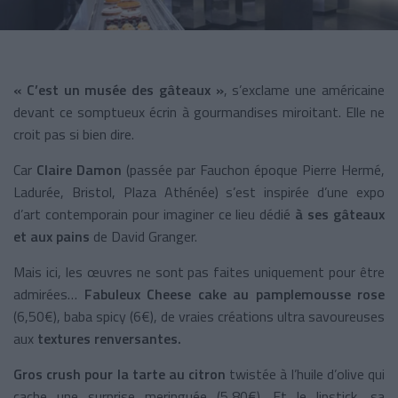
« C’est un musée des gâteaux »
, s’exclame une américaine
devant ce somptueux écrin à gourmandises miroitant. Elle ne
croit pas si bien dire.
Car
Claire Damon
(passée par Fauchon époque Pierre Hermé,
Ladurée, Bristol, Plaza Athénée) s’est inspirée d’une expo
d’art contemporain pour imaginer ce lieu dédié
à ses gâteaux
et aux pains
de David Granger.
Mais ici, les œuvres ne sont pas faites uniquement pour être
admirées…
Fabuleux Cheese cake au pamplemousse rose
(6,50€), baba spicy (6€), de vraies créations ultra savoureuses
aux
textures renversantes.
Gros crush pour la tarte au citron
twistée à l’huile d’olive qui
cache une surprise meringuée (5,80€). Et le lipstick, sa