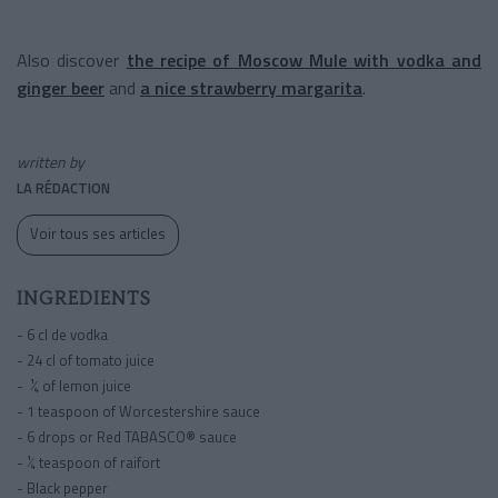
Also discover
the recipe of Moscow Mule with vodka and
ginger beer
and
a nice strawberry margarita
.
written by
LA RÉDACTION
Voir tous ses articles
INGREDIENTS
- 6 cl de vodka
- 24 cl of tomato juice
- ¼ of lemon juice
- 1 teaspoon of Worcestershire sauce
- 6 drops or Red TABASCO® sauce
- ¼ teaspoon of raifort
- Black pepper