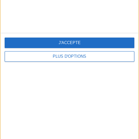
THE HOTTEST NEW STREET FOOD SPOTS IN PARIS
J'ACCEPTE
PLUS D'OPTIONS
BEACHWEAR ESSENTIALS FOR THE ULTIMATE SUMMER WARDROBE