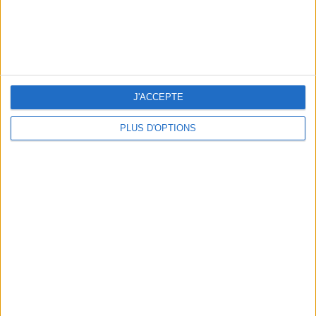
OUR FAVORITE SPOTS FOR A GETAWAY TO DEAUVILLE-TROUVILLE
J'ACCEPTE
PLUS D'OPTIONS
THE HOTTEST NEW STREET FOOD SPOTS IN PARIS