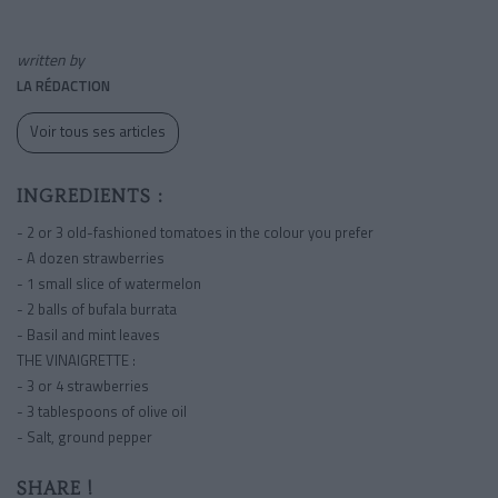
written by
LA RÉDACTION
Voir tous ses articles
INGREDIENTS :
- 2 or 3 old-fashioned tomatoes in the colour you prefer
- A dozen strawberries
- 1 small slice of watermelon
- 2 balls of bufala burrata
- Basil and mint leaves
THE VINAIGRETTE :
- 3 or 4 strawberries
- 3 tablespoons of olive oil
- Salt, ground pepper
SHARE !