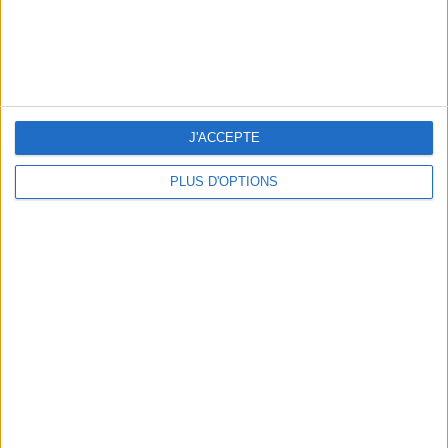
BEACHWEAR ESSENTIALS FOR THE ULTIMATE SUMMER WARDROBE
J'ACCEPTE
PLUS D'OPTIONS
A MUSEUM + A RESTAURANT: THE WINNING COMBO