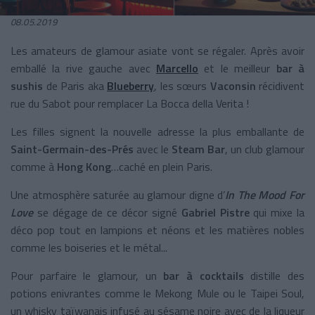
08.05.2019
Les amateurs de glamour asiate vont se régaler. Après avoir
emballé la rive gauche avec
Marcello
et le meilleur
bar à
sushis
de Paris aka
Blueberry
, les sœurs
Vaconsin
récidivent
rue du Sabot pour remplacer La Bocca della Verita !
Les filles signent la nouvelle adresse la plus emballante de
Saint-Germain-des-Prés
avec le
Steam Bar
, un club glamour
comme à
Hong Kong
…caché en plein Paris.
Une atmosphère saturée au glamour digne d’
In The Mood For
Love
se dégage de ce décor signé
Gabriel Pistre
qui mixe la
déco pop tout en lampions et néons et les matières nobles
comme les boiseries et le métal...
Pour parfaire le glamour, un
bar à cocktails
distille des
potions enivrantes comme le Mekong Mule ou le Taipei Soul,
un whisky taïwanais infusé au sésame noire avec de la liqueur