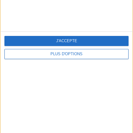
LES MEILLEURES TABLES SUDISTES DE PARIS
J'ACCEPTE
PLUS D'OPTIONS
5 ESCAPADES AVEC SPA À MOINS DE 2H DE PARIS