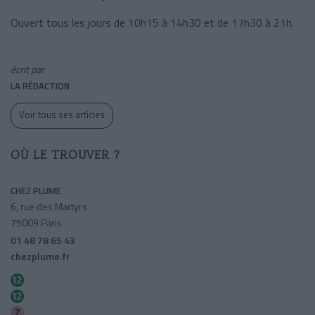
Ouvert tous les jours de 10h15 à 14h30 et de 17h30 à 21h.
écrit par
LA RÉDACTION
Voir tous ses articles
OÙ LE TROUVER ?
CHEZ PLUME
6, rue des Martyrs
75009 Paris
01 48 78 65 43
chezplume.fr
Saint-georges
Notre-dame De Lorette
Le Peletier