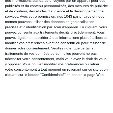
des informations standards envoyées par un appareil pour des
publicités et du contenu personnalisés, des mesures de publicité
S'INSCRIRE
et de contenu, des études d'audience et le développement de
services.
Avec votre permission, nos 1043 partenaires et nous-
mêmes pouvons utiliser des données de géolocalisation
précises et d’identification par scan d'appareil. En cliquant, vous
pouvez consentir aux traitements décrits précédemment. Vous
pouvez également accéder à des informations plus détaillées et
modifier vos préférences avant de consentir ou pour refuser de
donner votre consentement.
Veuillez noter que certains
traitements de vos données personnelles peuvent ne pas
nécessiter votre consentement, mais vous avez le droit de vous
y opposer. Vous pouvez modifier vos préférences ou retirer
votre consentement à tout moment en revenant sur ce site et en
cliquant sur le bouton "Confidentialité" en bas de la page Web.
LES MEILLEURS HÔTELS POUR UN WEEK-END SPA ET GASTRONOMIE