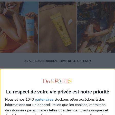
LES SPF 50 QUI DONNENT ENVIE DE SE TARTINER
Le respect de votre vie privée est notre priorité
Nous et nos 1043
partenaires
stockons et/ou accédons à des
informations sur un appareil, telles que les cookies, et traitons
Inscrivez-vous à notre newsletter
des données personnelles telles que des identifiants uniques et