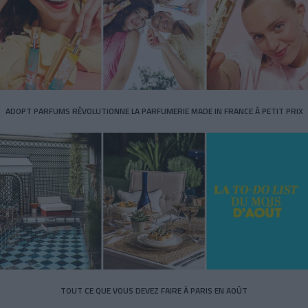
ADOPT PARFUMS RÉVOLUTIONNE LA PARFUMERIE MADE IN FRANCE À PETIT PRIX
TOUT CE QUE VOUS DEVEZ FAIRE À PARIS EN AOÛT