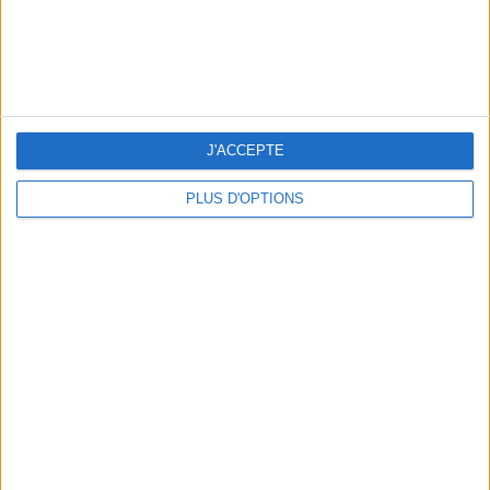
LES MEILLEURES TABLES SUDISTES DE PARIS
J'ACCEPTE
PLUS D'OPTIONS
5 ESCAPADES AVEC SPA À MOINS DE 2H DE PARIS