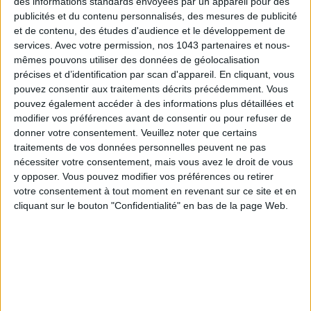
des informations standards envoyées par un appareil pour des
publicités et du contenu personnalisés, des mesures de publicité
et de contenu, des études d'audience et le développement de
services.
Avec votre permission, nos 1043 partenaires et nous-
mêmes pouvons utiliser des données de géolocalisation
précises et d’identification par scan d'appareil. En cliquant, vous
pouvez consentir aux traitements décrits précédemment. Vous
pouvez également accéder à des informations plus détaillées et
modifier vos préférences avant de consentir ou pour refuser de
donner votre consentement.
Veuillez noter que certains
traitements de vos données personnelles peuvent ne pas
Le chef pâtissier du
Printemps Haussmann
, Bryan Esposito
nécessiter votre consentement, mais vous avez le droit de vous
(passé chez Ladurée) a une passion « madeleine » avérée : «
y opposer. Vous pouvez modifier vos préférences ou retirer
C’est la petite douceur de mon enfance qui convoque
votre consentement à tout moment en revenant sur ce site et en
tellement de souvenirs
». Proposées à l’unité ou dans un joli
cliquant sur le bouton "Confidentialité" en bas de la page Web.
coffret, ses madeleines moelleuses comme un coussin, se
sont aussi taillées une place de choix dans la composition de
son tout nouveau
Tea Time
.
À la carte, quatre parfums délicats comptant la rose, la vanille
et le citron, et une madeleine star à la violette qui joue à fond