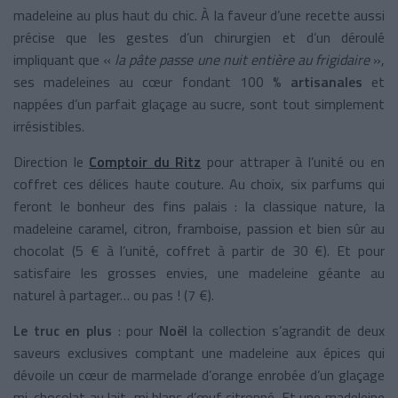
madeleine au plus haut du chic. À la faveur d’une recette aussi
précise que les gestes d’un chirurgien et d’un déroulé
impliquant que «
la pâte passe une nuit entière au frigidaire
»,
ses madeleines au cœur fondant 100 %
artisanales
et
nappées d’un parfait glaçage au sucre, sont tout simplement
irrésistibles.
Direction le
Comptoir du Ritz
pour attraper à l’unité ou en
coffret ces délices haute couture. Au choix, six parfums qui
feront le bonheur des fins palais : la classique nature, la
madeleine caramel, citron, framboise, passion et bien sûr au
chocolat (5 € à l’unité, coffret à partir de 30 €). Et pour
satisfaire les grosses envies, une madeleine géante au
naturel à partager… ou pas ! (7 €).
Le truc en plus
: pour
Noël
la collection s’agrandit de deux
saveurs exclusives comptant une madeleine aux épices qui
dévoile un cœur de marmelade d’orange enrobée d’un glaçage
mi-chocolat au lait, mi blanc d’œuf citronné. Et une madeleine