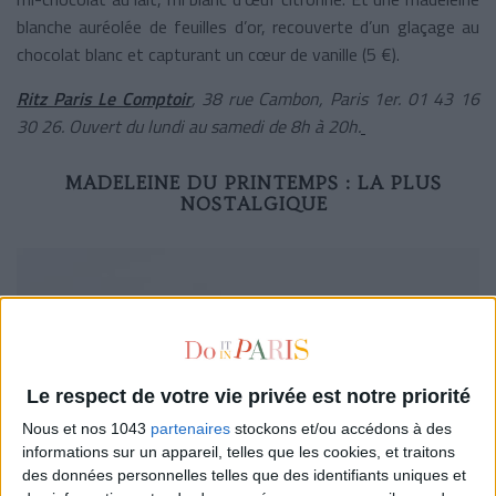
blanche auréolée de feuilles d’or, recouverte d’un glaçage au
chocolat blanc et capturant un cœur de vanille (5 €).
Ritz Paris Le Comptoir
, 38 rue Cambon, Paris 1
er
. 01 43 16
30 26. Ouvert du lundi au samedi de 8h à 20h.
MADELEINE DU PRINTEMPS : LA PLUS
NOSTALGIQUE
Le respect de votre vie privée est notre priorité
Nous et nos 1043
partenaires
stockons et/ou accédons à des
informations sur un appareil, telles que les cookies, et traitons
des données personnelles telles que des identifiants uniques et