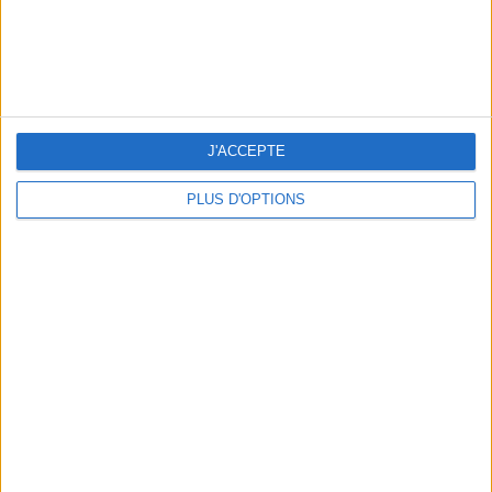
LES SPF 50 QUI DONNENT ENVIE DE SE TARTINER
J'ACCEPTE
PLUS D'OPTIONS
LES MEILLEURS HÔTELS POUR UN WEEK-END SPA ET GASTRONOMIE