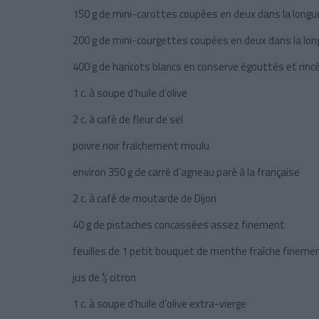
150 g de mini-carottes coupées en deux dans la longu
200 g de mini-courgettes coupées en deux dans la lon
400 g de haricots blancs en conserve égouttés et rinc
1 c. à soupe d’huile d’olive
2 c. à café de fleur de sel
poivre noir fraîchement moulu
environ 350 g de carré d’agneau paré à la française
2 c. à café de moutarde de Dijon
40 g de pistaches concassées assez finement
feuilles de 1 petit bouquet de menthe fraîche finem
jus de ½ citron
1 c. à soupe d’huile d’olive extra-vierge