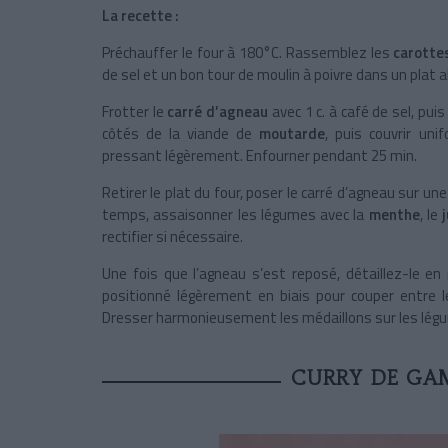
La recette :
Préchauffer le four à 180°C. Rassemblez les
carott
de sel et un bon tour de moulin à poivre dans un plat a
Frotter le
carré d’agneau
avec 1 c. à café de sel, pui
côtés de la viande de
moutarde
, puis couvrir u
pressant légèrement. Enfourner pendant 25 min.
Retirer le plat du four, poser le carré d’agneau sur u
temps, assaisonner les légumes avec la
menthe
, le
j
rectifier si nécessaire.
Une fois que l’agneau s’est reposé, détaillez-le en 
positionné légèrement en biais pour couper entre 
Dresser harmonieusement les médaillons sur les légume
CURRY DE GA