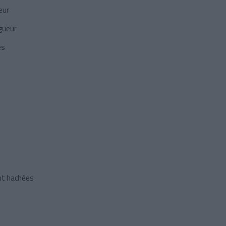
eur
gueur
és
ent hachées