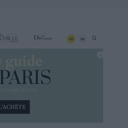
FR
EN