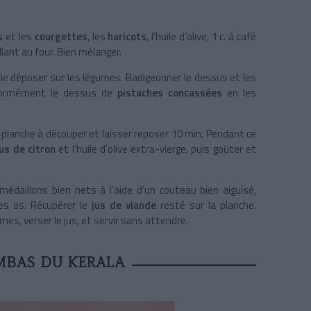
es
et les
courgettes
, les
haricots
, l’huile d’olive, 1 c. à café
llant au four. Bien mélanger.
s le déposer sur les légumes. Badigeonner le dessus et les
niformément le dessus de
pistaches concassées
en les
ne planche à découper et laisser reposer 10 min. Pendant ce
us de citron
et l’huile d’olive extra-vierge, puis goûter et
médaillons bien nets à l’aide d’un couteau bien aiguisé,
les os. Récupérer le
jus de viande
resté sur la planche.
s, verser le jus, et servir sans attendre.
MBAS DU KERALA