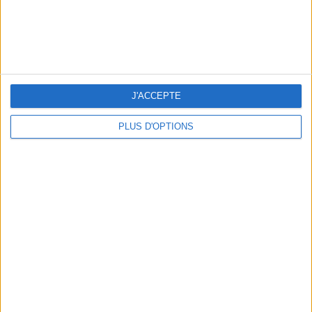
3 EXPÉRIENCES OUTDOOR À DEUX PAS DE PARIS
J'ACCEPTE
PLUS D'OPTIONS
LES CADEAUX DÉLICIEUSEMENT SNOBS À RAPPORTER DE PARIS