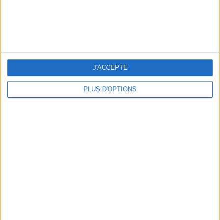
5 ESCAPADES AVEC SPA À MOINS DE 2H DE PARIS
J'ACCEPTE
PLUS D'OPTIONS
NOS ADRESSES CHOUCHOUTES POUR UNE VIRÉE À DEAUVILLE-TROUVILLE