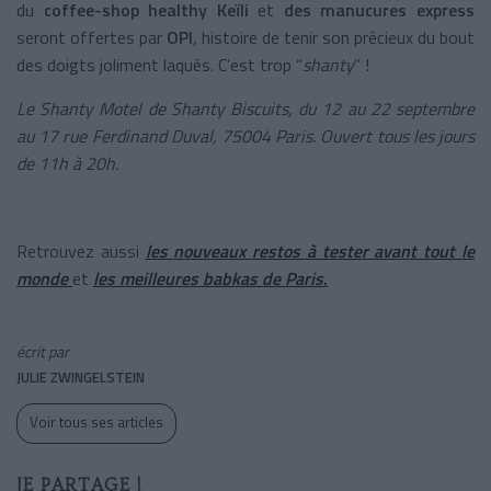
du
coffee-shop healthy Keïli
et
des manucures express
seront offertes par
OPI
, histoire de tenir son précieux du bout
des doigts joliment laqués. C’est trop “
shanty
” !
Le Shanty Motel de Shanty Biscuits, du 12 au 22 septembre
au 17 rue Ferdinand Duval, 75004 Paris. Ouvert tous les jours
de 11h à 20h.
Retrouvez aussi
les nouveaux restos à tester avant tout le
monde
et
les
meilleures babkas de Paris
.
écrit par
JULIE ZWINGELSTEIN
Voir tous ses articles
JE PARTAGE !