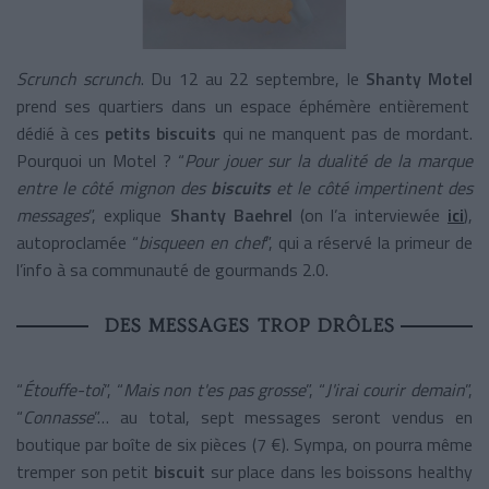
Scrunch scrunch
. Du 12 au 22 septembre, le
Shanty Motel
prend ses quartiers dans un espace éphémère entièrement
dédié à ces
petits biscuits
qui ne manquent pas de mordant.
Pourquoi un Motel ? “
Pour jouer sur la dualité de la marque
entre le côté mignon des
biscuits
et le côté impertinent des
messages
”, explique
Shanty Baehrel
(on l’a interviewée
ici
),
autoproclamée “
bisqueen en chef
”, qui a réservé la primeur de
l’info à sa communauté de gourmands 2.0.
DES MESSAGES TROP DRÔLES
“
Étouffe-toi
”, “
Mais non t'es pas grosse
”, “
J'irai courir demain
”,
“
Connasse
”… au total, sept messages seront vendus en
boutique par boîte de six pièces (7 €). Sympa, on pourra même
tremper son petit
biscuit
sur place dans les boissons healthy