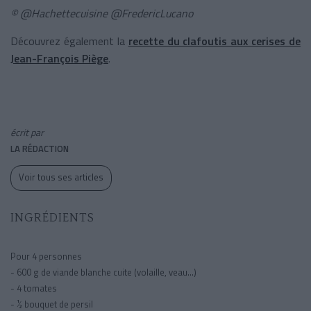
© @Hachettecuisine @FredericLucano
Découvrez également la
recette du clafoutis aux cerises de
Jean-François Piège
.
écrit par
LA RÉDACTION
Voir tous ses articles
INGRÉDIENTS
Pour 4 personnes
- 600 g de viande blanche cuite (volaille, veau…)
- 4 tomates
- ½ bouquet de persil