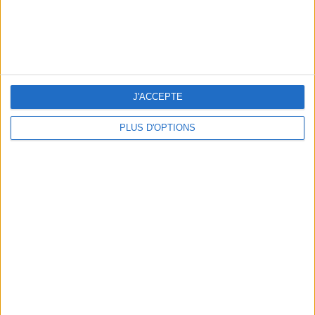
J'ACCEPTE
PLUS D'OPTIONS
5 ESCAPADES AVEC SPA À MOINS DE 2H DE PARIS