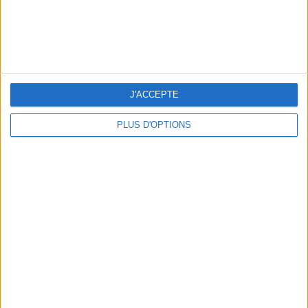
LES MEILLEURES TABLES SUDISTES DE PARIS
J'ACCEPTE
PLUS D'OPTIONS
5 ESCAPADES AVEC SPA À MOINS DE 2H DE PARIS