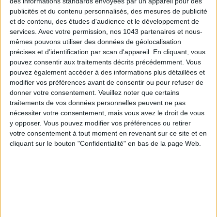
des informations standards envoyées par un appareil pour des
publicités et du contenu personnalisés, des mesures de publicité
et de contenu, des études d'audience et le développement de
services.
Avec votre permission, nos 1043 partenaires et nous-
ADOPT PARFUMS RÉVOLUTIONNE LA PARFUMERIE MADE IN FRANCE À PETIT PRIX
mêmes pouvons utiliser des données de géolocalisation
précises et d’identification par scan d'appareil. En cliquant, vous
pouvez consentir aux traitements décrits précédemment. Vous
pouvez également accéder à des informations plus détaillées et
modifier vos préférences avant de consentir ou pour refuser de
donner votre consentement.
Veuillez noter que certains
traitements de vos données personnelles peuvent ne pas
nécessiter votre consentement, mais vous avez le droit de vous
y opposer. Vous pouvez modifier vos préférences ou retirer
votre consentement à tout moment en revenant sur ce site et en
cliquant sur le bouton "Confidentialité" en bas de la page Web.
TOUT CE QUE VOUS DEVEZ FAIRE À PARIS EN AOÛT