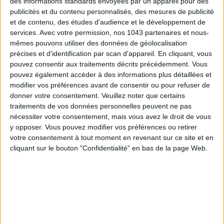
des informations standards envoyées par un appareil pour des
publicités et du contenu personnalisés, des mesures de publicité
Inscrivez-vous à notre newsletter
et de contenu, des études d'audience et le développement de
services.
Avec votre permission, nos 1043 partenaires et nous-
mêmes pouvons utiliser des données de géolocalisation
S'INSCRIRE
précises et d’identification par scan d'appareil. En cliquant, vous
pouvez consentir aux traitements décrits précédemment. Vous
pouvez également accéder à des informations plus détaillées et
modifier vos préférences avant de consentir ou pour refuser de
donner votre consentement.
Veuillez noter que certains
traitements de vos données personnelles peuvent ne pas
nécessiter votre consentement, mais vous avez le droit de vous
y opposer. Vous pouvez modifier vos préférences ou retirer
votre consentement à tout moment en revenant sur ce site et en
cliquant sur le bouton "Confidentialité" en bas de la page Web.
ADOPT PARFUMS RÉVOLUTIONNE LA PARFUMERIE MADE IN FRANCE À PETIT PRIX