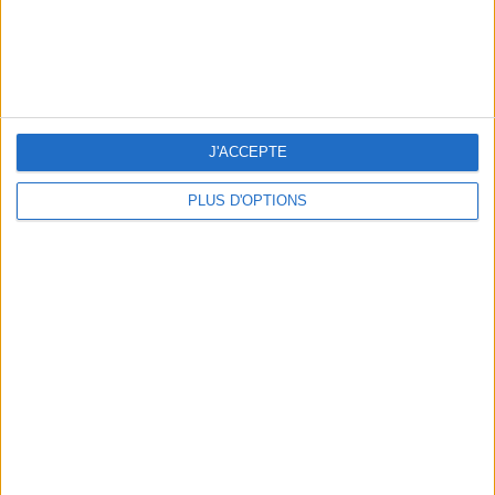
J'ACCEPTE
LES MEILLEURS APÉROS LES PIEDS DANS L’EAU
PLUS D'OPTIONS
LES MEILLEURES TABLES SUDISTES DE PARIS