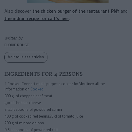
Also discover
the chicken burger of the restaurant PNY
and
the indian recipe for calf's liver
.
written by
ELODIE ROUGE
Voir tous ses articles
INGREDIENTS FOR 4 PERSONS
1 Cookeo Connect multi-purpose cooker by Moulinex all the
information on
Cookeo
800 g. of chopped beef meat
good cheddar cheese
2 tablespoons of powdered cumin
400 g of cooked red beans35 cl of tomato juice
200 g of minced onions
0.5 teaspoons of powdered chili