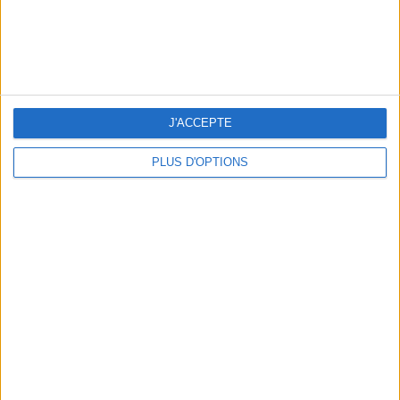
5 SPA GETAWAYS LESS THAN 2 HOURS FROM PARIS
J'ACCEPTE
PLUS D'OPTIONS
OUR FAVORITE SPOTS FOR A GETAWAY TO DEAUVILLE-TROUVILLE