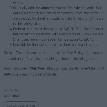
whole.
Gradually add the
almond powder
,
fleur de sel
, and oils to
obtain a smooth and emulsified batter. Place the batter in
a piping bag (without a nozzle) and let it rest for 24 hours
in the refrigerator.
Preheat the conviction oven to 240 °C. Pipe the financier
batter into round molds with a diameter of 4 cm. Bake for
5 minutes, lowering the oven temperature to 220 °C.
Unmold the financiers and place them on a rack to cool.
Note :
These financiers can be stored for 5 days in a metal
box and up to 2 weeks in an airtight box in the refrigerator.
Also, discover
Matthias Marc's wild garlic omelette
and
deliciously yummy beet gnocchi.
written by
CLARA BOST
Voir tous ses articles