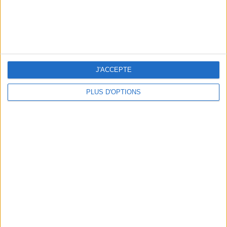
WHERE TO HAVE A DRINK BY THE SEINE?
J'ACCEPTE
PLUS D'OPTIONS
THE BEST SOUTHERN RESTAURANTS IN PARIS