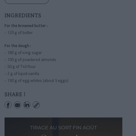
INGREDIENTS
For the browned butter :
- 120 g of butter
For the dough :
- 180 g of icing sugar
- 100 g of powdered almonds
- 50 g of T45 flour
- 2 g of liquid vanilla
- 150 g of egg whites (about 5 eggs)
SHARE !