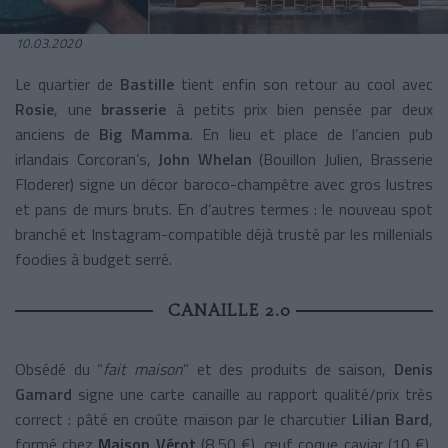
10.03.2020
Le quartier de
Bastille
tient enfin son retour au cool avec
Rosie
, une
brasserie
à petits prix bien pensée par deux
anciens de
Big Mamma
. En lieu et place de l’ancien pub
irlandais Corcoran’s,
John Whelan
(Bouillon Julien, Brasserie
Floderer) signe un décor baroco-champêtre avec gros lustres
et pans de murs bruts. En d’autres termes : le nouveau spot
branché et Instagram-compatible déjà trusté par les millenials
foodies à budget serré.
CANAILLE 2.0
Obsédé du “
fait maison
” et des produits de saison,
Denis
Gamard
signe une carte canaille au rapport qualité/prix très
correct : pâté en croûte maison par le charcutier
Lilian Bard
,
formé chez
Maison Vérot
(8,50 €), œuf coque caviar (10 €),