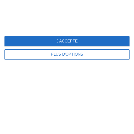
LES MEILLEURES TABLES SUDISTES DE PARIS
J'ACCEPTE
PLUS D'OPTIONS
5 ESCAPADES AVEC SPA À MOINS DE 2H DE PARIS