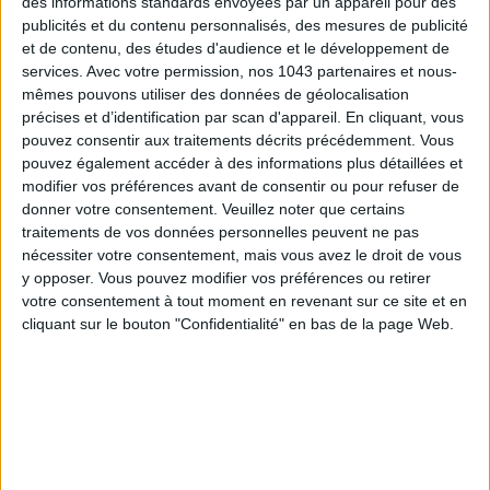
des informations standards envoyées par un appareil pour des
publicités et du contenu personnalisés, des mesures de publicité
et de contenu, des études d'audience et le développement de
services.
Avec votre permission, nos 1043 partenaires et nous-
mêmes pouvons utiliser des données de géolocalisation
ADOPT PARFUMS RÉVOLUTIONNE LA PARFUMERIE MADE IN FRANCE À PETIT PRIX
précises et d’identification par scan d'appareil. En cliquant, vous
pouvez consentir aux traitements décrits précédemment. Vous
pouvez également accéder à des informations plus détaillées et
modifier vos préférences avant de consentir ou pour refuser de
donner votre consentement.
Veuillez noter que certains
traitements de vos données personnelles peuvent ne pas
nécessiter votre consentement, mais vous avez le droit de vous
y opposer. Vous pouvez modifier vos préférences ou retirer
votre consentement à tout moment en revenant sur ce site et en
cliquant sur le bouton "Confidentialité" en bas de la page Web.
TOUT CE QUE VOUS DEVEZ FAIRE À PARIS EN AOÛT