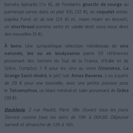
burrata épinards (14 €), de fondants
gnocchi de courge
au
parmesan servis dans un plat XXL (32 €), un
coquelet
entier,
paprika fumé et ail noir (29 €) et, miam miam en dessert,
un
shortbread
pomme verte et vanille dont vous nous direz
des nouvelles (9 €).
À boire.
Une sympathique sélection méridionale de
vins
naturels, bio ou en biodynamie
parmi 50 références
provenant des terroirs du Sud de la France, d’Italie et de
Grèce. Comptez 7 € pour les vins au verre (
Vinoceros
,
La
Grange Saint-André
, le pét’ nat’
Amos Baneres
…) ou à partir
de 29 € pour une bouteille, avec une petite passion pour
le
Tetramythos
, un blanc minéral et salin provenant de
Grèce
(38 €).
Doublevie
, 2 rue Poulet, Paris 18e. Ouvert tous les jours.
Service cuisine tous les soirs de 19h à 00h30. Déjeuner
samedi et dimanche de 12h à 16h.