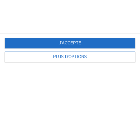
J'ACCEPTE
PLUS D'OPTIONS
NOS ADRESSES CHOUCHOUTES POUR UNE VIRÉE À DEAUVILLE-TROUVILLE