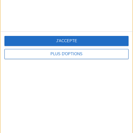
J'ACCEPTE
PLUS D'OPTIONS
LES MEILLEURS APÉROS LES PIEDS DANS L’EAU