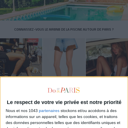
CONNAISSEZ-VOUS LE AIRBNB DE LA PISCINE AUTOUR DE PARIS ?
Le respect de votre vie privée est notre priorité
LES SNEAKERS STARS DE L’ÉTÉ
Nous et nos 1043
partenaires
stockons et/ou accédons à des
informations sur un appareil, telles que les cookies, et traitons
des données personnelles telles que des identifiants uniques et