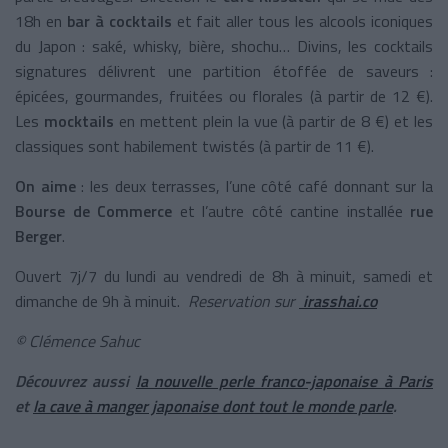
18h en
bar à cocktails
et fait aller tous les alcools iconiques
du Japon : saké, whisky, bière, shochu… Divins, les cocktails
signatures délivrent une partition étoffée de saveurs :
épicées, gourmandes, fruitées ou florales (à partir de 12 €).
Les
mocktails
en mettent plein la vue (à partir de 8 €) et les
classiques sont habilement twistés (à partir de 11 €).
On aime
: les deux terrasses, l’une côté café donnant sur la
Bourse de Commerce
et l’autre côté cantine installée
rue
Berger
.
Ouvert 7j/7 du lundi au vendredi de 8h à minuit, samedi et
dimanche de 9h à minuit.
Reservation sur
irasshai.co
© Clémence Sahuc
Découvrez aussi
la nouvelle perle franco-japonaise à Paris
et
la cave à manger japonaise dont tout le monde parle
.