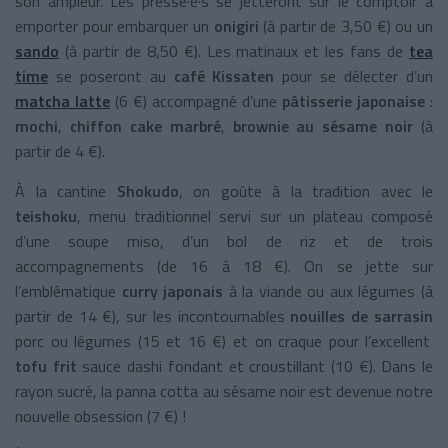
son ampleur. Les pressé·e·s se jetteront sur le comptoir à
emporter pour embarquer un
onigiri
(à partir de 3,50 €) ou un
sando
(à partir de 8,50 €). Les matinaux et les fans de
tea
time
se poseront au
café Kissaten
pour se délecter d’un
matcha latte
(6 €) accompagné d’une
pâtisserie japonaise
:
mochi
,
chiffon cake marbré
,
brownie au sésame noir
(à
partir de 4 €).
À la cantine
Shokudo
, on goûte à la tradition avec le
teishoku
, menu traditionnel servi sur un plateau composé
d’une soupe miso, d’un bol de riz et de trois
accompagnements (de 16 à 18 €). On se jette sur
l’emblématique
curry japonais
à la viande ou aux légumes (à
partir de 14 €), sur les incontournables
nouilles de sarrasin
porc ou légumes (15 et 16 €) et on craque pour l’excellent
tofu frit
sauce dashi fondant et croustillant (10 €). Dans le
rayon sucré, la panna cotta au sésame noir est devenue notre
nouvelle obsession (7 €) !