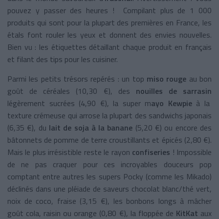
pouvez y passer des heures ! Compilant plus de 1 000
produits qui sont pour la plupart des premières en France, les
étals font rouler les yeux et donnent des envies nouvelles.
Bien vu : les étiquettes détaillant chaque produit en français
et filant des tips pour les cuisiner.
Parmi les petits trésors repérés : un top
miso rouge
au bon
goût de céréales (10,30 €), des
nouilles de sarrasin
légèrement sucrées (4,90 €), la super m
ayo Kewpie
à la
texture crémeuse qui arrose la plupart des sandwichs japonais
(6,35 €), du
lait de soja à la banane
(5,20 €) ou encore des
bâtonnets de pomme de terre croustillants et épicés (2,80 €).
Mais le plus irrésistible reste le rayon
confiseries
! Impossible
de ne pas craquer pour ces incroyables douceurs pop
comptant entre autres les supers Pocky (comme les Mikado)
déclinés dans une pléiade de saveurs chocolat blanc/thé vert,
noix de coco, fraise (3,15 €), les bonbons longs à mâcher
goût cola, raisin ou orange (0,80 €), la floppée de
KitKat
aux