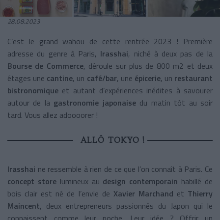
28.08.2023
C’est le grand wahou de cette rentrée 2023 ! Première
adresse du genre à Paris,
Irasshai
, niché à deux pas de la
Bourse de Commerce
, déroule sur plus de 800 m
2
et deux
étages une
cantine
, un
café/bar
, une
épicerie
, un
restaurant
bistronomique
et autant d’expériences inédites à savourer
autour de la
gastronomie japonaise
du matin tôt au soir
tard. Vous allez adoooorer !
ALLÔ TOKYO !
Irasshai
ne ressemble à rien de ce que l’on connaît à Paris. Ce
concept store
lumineux au
design contemporain
habillé de
bois clair est né de l’envie de
Xavier Marchand
et
Thierry
Maincent
, deux entrepreneurs passionnés du Japon qui le
connaissent comme leur poche. Leur idée ? Offrir un