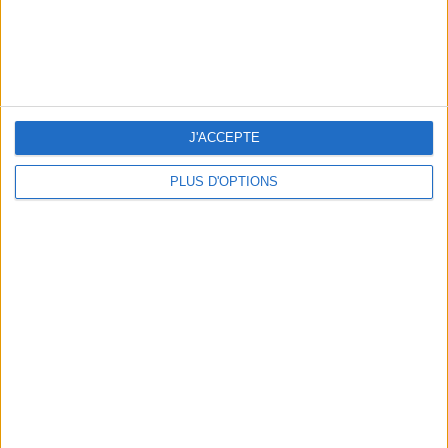
J'ACCEPTE
5 EXPÉRIENCES FUN À RÉSERVER EN AOÛT À PARIS
PLUS D'OPTIONS
3 SUBLIMES TERRASSES OUVERTES TOUT LE MOIS D’AOÛT