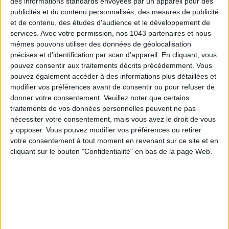
des informations standards envoyées par un appareil pour des
publicités et du contenu personnalisés, des mesures de publicité
et de contenu, des études d'audience et le développement de
services.
Avec votre permission, nos 1043 partenaires et nous-
mêmes pouvons utiliser des données de géolocalisation
précises et d’identification par scan d'appareil. En cliquant, vous
AUTRES SUGGESTIONS
pouvez consentir aux traitements décrits précédemment. Vous
pouvez également accéder à des informations plus détaillées et
modifier vos préférences avant de consentir ou pour refuser de
donner votre consentement.
Veuillez noter que certains
traitements de vos données personnelles peuvent ne pas
nécessiter votre consentement, mais vous avez le droit de vous
y opposer. Vous pouvez modifier vos préférences ou retirer
3 SUBLIMES TERRASSES OUVERTES
LES MEILLEURES TABLES SUDISTE
votre consentement à tout moment en revenant sur ce site et en
TOUT LE MOIS D’AOÛT
PARIS
cliquant sur le bouton "Confidentialité" en bas de la page Web.
LA SEMAINE DE DO IT