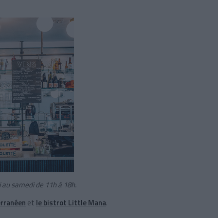
i au samedi de 11h à 18h.
erranéen
et
le bistrot Little Mana
.