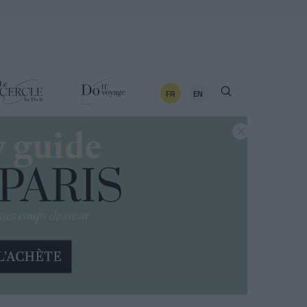
FR
EN