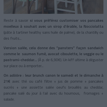
Reste à savoir
si vous préférez customiser vos pancakes
moelleux à souhait avec un sirop d’érable, la Nocciolatta
(pâte à tartiner healthy sans huile de palme), de la chantilly ou
des fruits...
Version salée, cela donne des “pansters” façon sandwich
comme le saumon fumé, avocat ciboulette, le veggie ou le
pastrami-cheddar…
(À p. de 6,90€). Un kiff ultime à déguster
sur place ou à emporter...
On adôôre : leur brunch canon le samedi et le dimanche à
21€
avec thé ou café filtre + jus de pomme + pancakes
sucrés + une assiette salée oeufs brouillés au cheddar,
pancake salé du jour à l’ail avec du houmous, fromages +
salade.