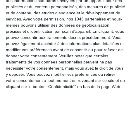
des informations standards envoyées par un appareil pour des
publicités et du contenu personnalisés, des mesures de publicité
et de contenu, des études d'audience et le développement de
Inscrivez-vous à notre newsletter
services.
Avec votre permission, nos 1043 partenaires et nous-
mêmes pouvons utiliser des données de géolocalisation
précises et d’identification par scan d'appareil. En cliquant, vous
S'INSCRIRE
pouvez consentir aux traitements décrits précédemment. Vous
pouvez également accéder à des informations plus détaillées et
modifier vos préférences avant de consentir ou pour refuser de
donner votre consentement.
Veuillez noter que certains
traitements de vos données personnelles peuvent ne pas
nécessiter votre consentement, mais vous avez le droit de vous
y opposer. Vous pouvez modifier vos préférences ou retirer
votre consentement à tout moment en revenant sur ce site et en
cliquant sur le bouton "Confidentialité" en bas de la page Web.
ADOPT PARFUMS RÉVOLUTIONNE LA PARFUMERIE MADE IN FRANCE À PETIT PRIX