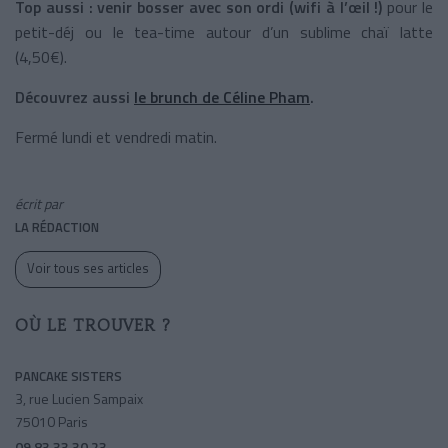
Top aussi :
venir bosser avec son ordi (wifi à l’œil !)
pour le
petit-déj ou le tea-time autour d’un sublime chaï latte
(4,50€).
Découvrez aussi
le brunch de Céline Pham
.
Fermé lundi et vendredi matin.
écrit par
LA RÉDACTION
Voir tous ses articles
OÙ LE TROUVER ?
PANCAKE SISTERS
3, rue Lucien Sampaix
75010 Paris
09 83 33 30 23