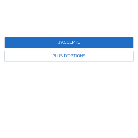
J'ACCEPTE
THE HOTTEST NEW STREET FOOD SPOTS IN PARIS
PLUS D'OPTIONS
BEACHWEAR ESSENTIALS FOR THE ULTIMATE SUMMER WARDROBE