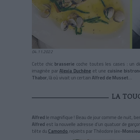
04.11.2022
Cette chic
brasserie
coche toutes les cases : un d
imaginée par
Alexia Duchêne
et une
cuisine bistro
Thabor
, là où vivait un certain
Alfred de Musset
…
LA TOU
Alfred
le magnifique ! Beau de jour comme de nuit, ber
Alfred
est la nouvelle adresse d’un quatuor de garçon
tête du
Camondo
, rejoints par Théodore (ex-
Monsieu