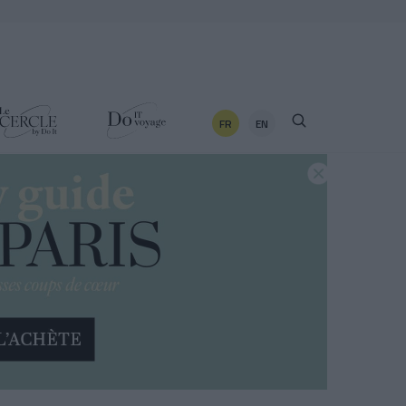
FR
EN