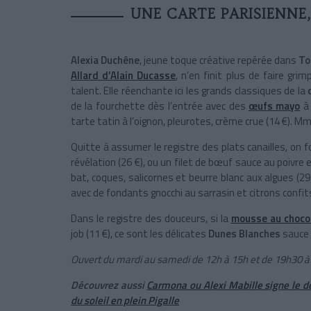
UNE CARTE PARISIENNE
Alexia Duchêne
, jeune toque créative repérée dans
To
Allard d’Alain Ducasse
, n’en finit plus de faire gr
talent. Elle réenchante ici les grands classiques de la
de la fourchette dès l’entrée avec des
œufs mayo
à 
tarte tatin à l’oignon, pleurotes, crème crue (14 €).
Quitte à assumer le registre des plats canailles, on f
révélation (26 €), ou un filet de bœuf sauce au poivre 
bat, coques, salicornes et beurre blanc aux algues (29 
avec de fondants gnocchi au sarrasin et citrons confits
Dans le registre des douceurs, si la
mousse au choco
job (11 €), ce sont les délicates
Dunes Blanches
sauce c
Ouvert du mardi au samedi de 12h à 15h et de 19h30 à
Découvrez aussi
Carmona ou Alexi Mabille signe le d
du soleil en plein Pigalle