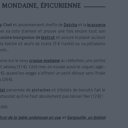
, MONDAINE, ÉPICURIENNE
p Chef
et anciennement cheffe de
Datcha
et la
brasserie
imper sa cote d’amour et prouve une fois encore tout son
cuisine bourgeoise de
bistrot
et assure le plaisir au bout
la livèche et œufs de truite (5 € l’unité) ou sa pétulante
 Mmmh…
once sur le sexy
croque madame
au reblochon, une petite
et whisky (31 €). Côté mer, on essaie aussi le coquet aigle-
€), quand les veggie s’offrent un petit détour vers l’Italie
 (26 €).
lat
parsemée de
pistaches
et d’éclats de biscuits fait le
hocolat qu’il ne faut absolument pas laisser filer (12 €) !
 00h.
écor de la table andalouse en vue
et
Gargouille, un bistrot