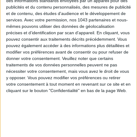
des informations standards envoyées par un appareil pour des
publicités et du contenu personnalisés, des mesures de publicité
et de contenu, des études d'audience et le développement de
services.
Avec votre permission, nos 1043 partenaires et nous-
Healthy is sexy
. La preuve avec cette adresse trop mignonne
mêmes pouvons utiliser des données de géolocalisation
des Batignolles,
végane et gluten free
, qui arrose les fit girls
précises et d’identification par scan d'appareil. En cliquant, vous
de jus pressés à froid et de petites assiettes light et
pouvez consentir aux traitements décrits précédemment. Vous
colorées.
pouvez également accéder à des informations plus détaillées et
modifier vos préférences avant de consentir ou pour refuser de
Zoom sur les rouleaux de printemps composés de mesclun,
donner votre consentement.
Veuillez noter que certains
carotte, concombre, avocat, mangue, farce à la noix de cajou
traitements de vos données personnelles peuvent ne pas
nécessiter votre consentement, mais vous avez le droit de vous
et herbes fraîches, coriandre.
y opposer. Vous pouvez modifier vos préférences ou retirer
votre consentement à tout moment en revenant sur ce site et en
3 € le rouleau de printemps et 8,90€ les trois.
cliquant sur le bouton "Confidentialité" en bas de la page Web.
Flows
, 66 rue Legendre, 75017 Paris - 01 45 23 11 08
ROLLS