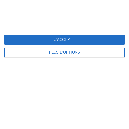
LES MEILLEURES TABLES SUDISTES DE PARIS
J'ACCEPTE
PLUS D'OPTIONS
5 ESCAPADES AVEC SPA À MOINS DE 2H DE PARIS